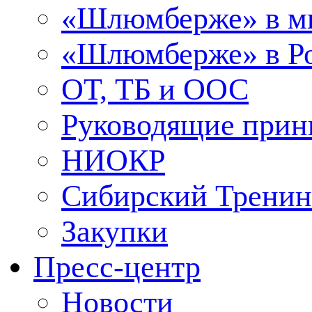
«Шлюмберже» в м
«Шлюмберже» в Ро
ОТ, ТБ и ООС
Руководящие при
НИОКР
Сибирский Тренин
Закупки
Пресс-центр
Новости