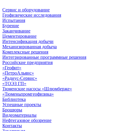
Сервис и оборудование
Геофизические исследования
Испытания
Бурение
Заканчивание
Цементирование
Интенсификация добычи
Механизированная добыча
Комплексные решения
Интегрированные программные решения
Российские предприятия
«Геофит»
«ПетроАльянс»
«Радиус-Сервис»
«ТОЭЗ ГП»
Тюменские насосы «Шлюмберже»
«Тюменьпромгеофизика»
Библиотека
Успешные проекты
Брошюры
Видеоматериалы
Нефтегазовое обозрение
Контакты
Заказчикам