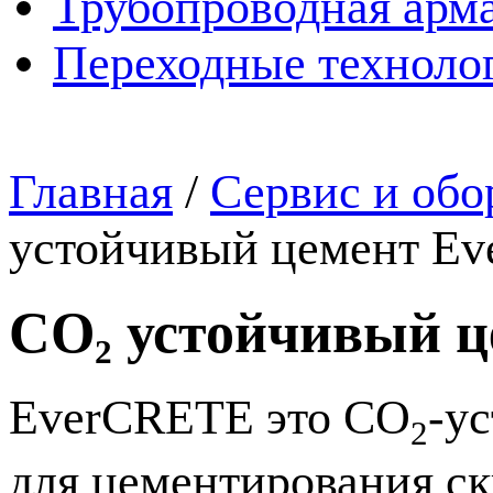
Трубопроводная арма
Переходные техноло
Главная
/
Сервис и обо
устойчивый цемент E
CO₂ устойчивый 
EverCRETE это CO
-у
2
для цементирования с