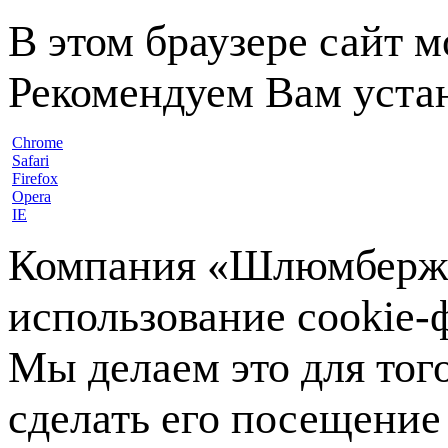
В этом браузере сайт 
Рекомендуем Вам устан
Chrome
Safari
Firefox
Opera
IE
Компания «Шлюмберже»
использование cookie-ф
Мы делаем это для тог
сделать его посещение