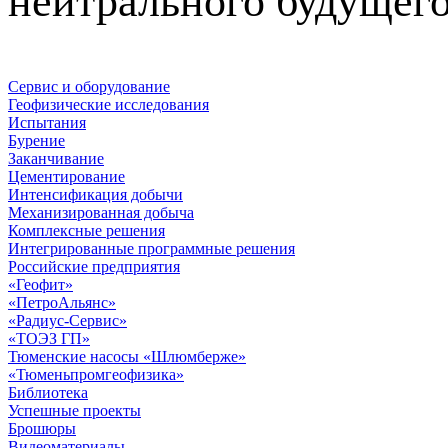
нейтрального будущего
Сервис и оборудование
Геофизические исследования
Испытания
Бурение
Заканчивание
Цементирование
Интенсификация добычи
Механизированная добыча
Комплексные решения
Интегрированные программные решения
Российские предприятия
«Геофит»
«ПетроАльянс»
«Радиус-Сервис»
«ТОЭЗ ГП»
Тюменские насосы «Шлюмберже»
«Тюменьпромгеофизика»
Библиотека
Успешные проекты
Брошюры
Видеоматериалы