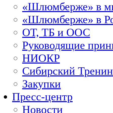
«Шлюмберже» в м
«Шлюмберже» в Ро
ОТ, ТБ и ООС
Руководящие при
НИОКР
Сибирский Тренин
Закупки
Пресс-центр
Новости