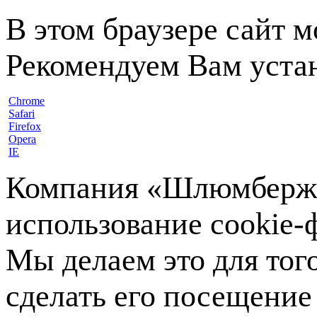
В этом браузере сайт 
Рекомендуем Вам устан
Chrome
Safari
Firefox
Opera
IE
Компания «Шлюмберже»
использование cookie-ф
Мы делаем это для тог
сделать его посещение