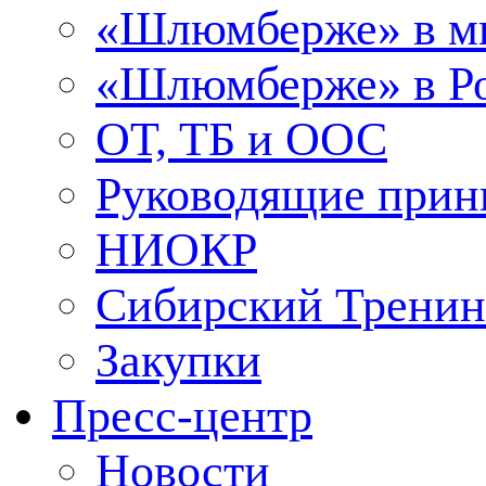
«Шлюмберже» в м
«Шлюмберже» в Ро
ОТ, ТБ и ООС
Руководящие при
НИОКР
Сибирский Тренин
Закупки
Пресс-центр
Новости