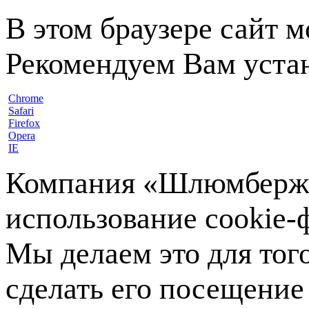
В этом браузере сайт 
Рекомендуем Вам устан
Chrome
Safari
Firefox
Opera
IE
Компания «Шлюмберже»
использование cookie-ф
Мы делаем это для тог
сделать его посещение