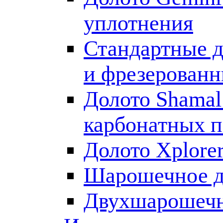
уплотнения
Стандартные д
и фрезерован
Долото Shamal
карбонатных п
Долото Xplore
Шарошечное д
Двухшарошечн