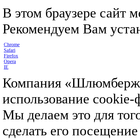
В этом браузере сайт 
Рекомендуем Вам устан
Chrome
Safari
Firefox
Opera
IE
Компания «Шлюмберже»
использование cookie-ф
Мы делаем это для тог
сделать его посещение