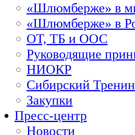
«Шлюмберже» в м
«Шлюмберже» в Ро
ОТ, ТБ и ООС
Руководящие при
НИОКР
Сибирский Тренин
Закупки
Пресс-центр
Новости