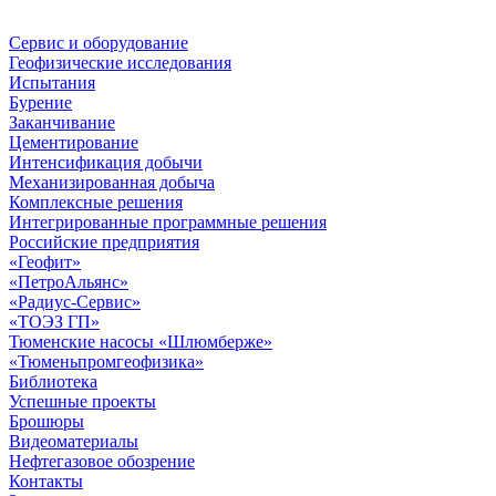
Сервис и оборудование
Геофизические исследования
Испытания
Бурение
Заканчивание
Цементирование
Интенсификация добычи
Механизированная добыча
Комплексные решения
Интегрированные программные решения
Российские предприятия
«Геофит»
«ПетроАльянс»
«Радиус-Сервис»
«ТОЭЗ ГП»
Тюменские насосы «Шлюмберже»
«Тюменьпромгеофизика»
Библиотека
Успешные проекты
Брошюры
Видеоматериалы
Нефтегазовое обозрение
Контакты