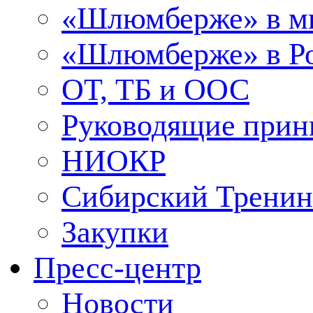
«Шлюмберже» в м
«Шлюмберже» в Ро
ОТ, ТБ и ООС
Руководящие при
НИОКР
Сибирский Тренин
Закупки
Пресс-центр
Новости