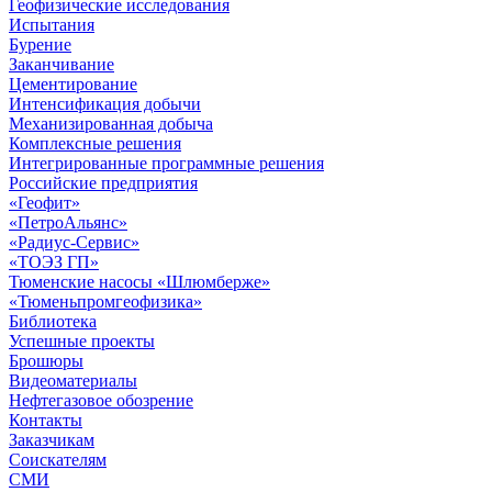
Геофизические исследования
Испытания
Бурение
Заканчивание
Цементирование
Интенсификация добычи
Механизированная добыча
Комплексные решения
Интегрированные программные решения
Российские предприятия
«Геофит»
«ПетроАльянс»
«Радиус-Сервис»
«ТОЭЗ ГП»
Тюменские насосы «Шлюмберже»
«Тюменьпромгеофизика»
Библиотека
Успешные проекты
Брошюры
Видеоматериалы
Нефтегазовое обозрение
Контакты
Заказчикам
Соискателям
СМИ