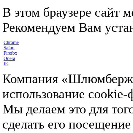
В этом браузере сайт 
Рекомендуем Вам устан
Chrome
Safari
Firefox
Opera
IE
Компания «Шлюмберже»
использование cookie-ф
Мы делаем это для тог
сделать его посещение