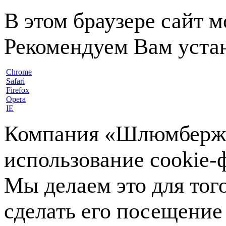
В этом браузере сайт 
Рекомендуем Вам устан
Chrome
Safari
Firefox
Opera
IE
Компания «Шлюмберже»
использование cookie-ф
Мы делаем это для тог
сделать его посещение