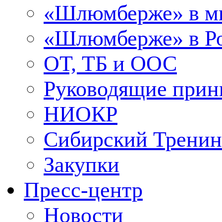
«Шлюмберже» в м
«Шлюмберже» в Ро
ОТ, ТБ и ООС
Руководящие при
НИОКР
Сибирский Тренин
Закупки
Пресс-центр
Новости