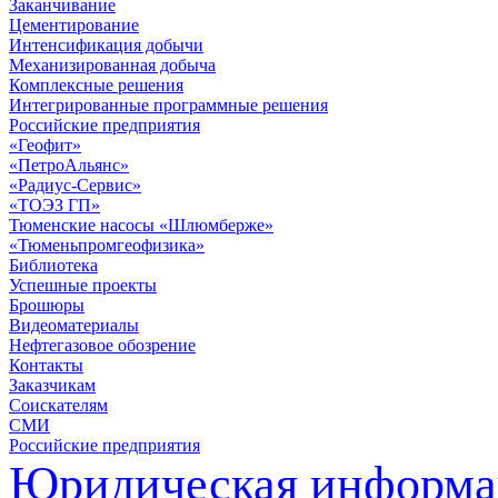
Заканчивание
Цементирование
Интенсификация добычи
Механизированная добыча
Комплексные решения
Интегрированные программные решения
Российские предприятия
«Геофит»
«ПетроАльянс»
«Радиус-Сервис»
«ТОЭЗ ГП»
Тюменские насосы «Шлюмберже»
«Тюменьпромгеофизика»
Библиотека
Успешные проекты
Брошюры
Видеоматериалы
Нефтегазовое обозрение
Контакты
Заказчикам
Соискателям
СМИ
Российские предприятия
Юридическая информа