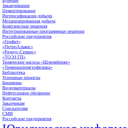
Бурение
Заканчивание
Цементирование
Интенсификация добычи
Механизированная добыча
Комплексные решения
Интегрированные программные решения
Российские предприятия
«Геофит»
«ПетроАльянс»
«Радиус-Сервис»
«ТОЭЗ ГП»
Тюменские насосы «Шлюмберже»
«Тюменьпромгеофизика»
Библиотека
Успешные проекты
Брошюры
Видеоматериалы
Нефтегазовое обозрение
Контакты
Заказчикам
Соискателям
СМИ
Российские предприятия