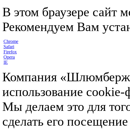
В этом браузере сайт 
Рекомендуем Вам устан
Chrome
Safari
Firefox
Opera
IE
Компания «Шлюмберже»
использование cookie-ф
Мы делаем это для тог
сделать его посещение