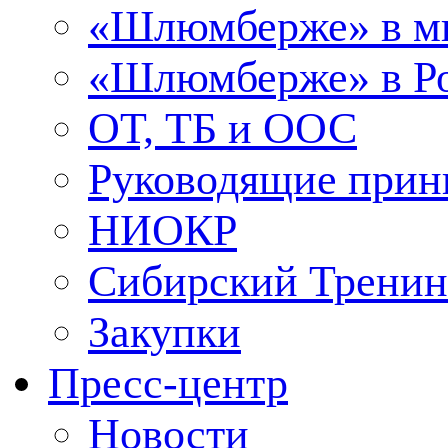
«Шлюмберже» в м
«Шлюмберже» в Ро
ОТ, ТБ и ООС
Руководящие при
НИОКР
Сибирский Тренин
Закупки
Пресс-центр
Новости