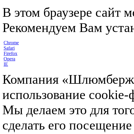
В этом браузере сайт 
Рекомендуем Вам устан
Chrome
Safari
Firefox
Opera
IE
Компания «Шлюмберже»
использование cookie-ф
Мы делаем это для тог
сделать его посещение