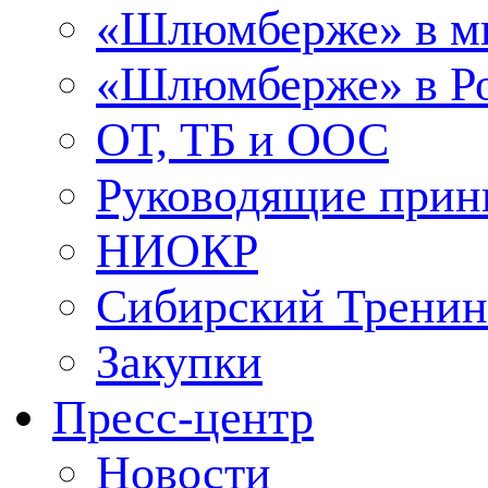
«Шлюмберже» в м
«Шлюмберже» в Ро
ОТ, ТБ и ООС
Руководящие при
НИОКР
Сибирский Тренин
Закупки
Пресс-центр
Новости