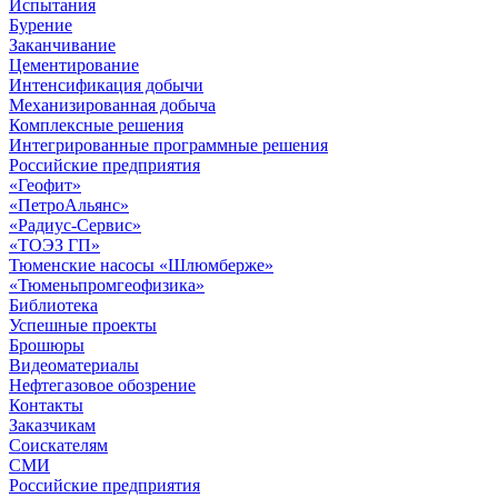
Испытания
Бурение
Заканчивание
Цементирование
Интенсификация добычи
Механизированная добыча
Комплексные решения
Интегрированные программные решения
Российские предприятия
«Геофит»
«ПетроАльянс»
«Радиус-Сервис»
«ТОЭЗ ГП»
Тюменские насосы «Шлюмберже»
«Тюменьпромгеофизика»
Библиотека
Успешные проекты
Брошюры
Видеоматериалы
Нефтегазовое обозрение
Контакты
Заказчикам
Соискателям
СМИ
Российские предприятия