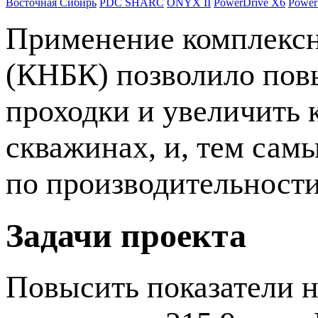
Восточная Сибирь
PDC SHARC
ONYX II
PowerDrive X6
Power
Применение комплексн
(КНБК) позволило пов
проходки и увеличить 
скважинах, и, тем сам
по производительности
Задачи проекта
Повысить показатели
н