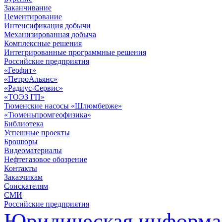
Заканчивание
Цементирование
Интенсификация добычи
Механизированная добыча
Комплексные решения
Интегрированные программные решения
Российские предприятия
«Геофит»
«ПетроАльянс»
«Радиус-Сервис»
«ТОЭЗ ГП»
Тюменские насосы «Шлюмберже»
«Тюменьпромгеофизика»
Библиотека
Успешные проекты
Брошюры
Видеоматериалы
Нефтегазовое обозрение
Контакты
Заказчикам
Соискателям
СМИ
Российские предприятия
Юридическая информа