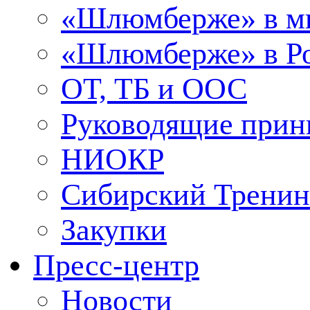
«Шлюмберже» в м
«Шлюмберже» в Ро
ОТ, ТБ и ООС
Руководящие при
НИОКР
Сибирский Тренин
Закупки
Пресс-центр
Новости