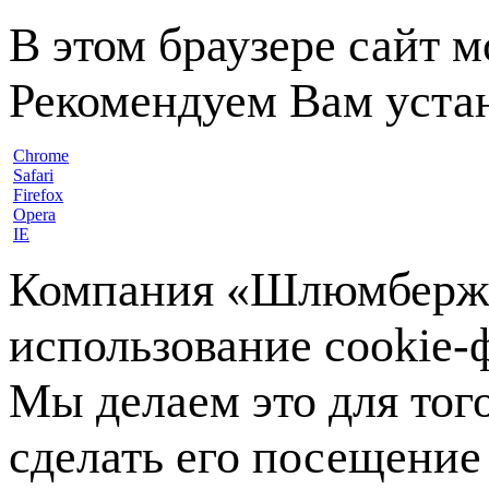
В этом браузере сайт 
Рекомендуем Вам устан
Chrome
Safari
Firefox
Opera
IE
Компания «Шлюмберже»
использование cookie-ф
Мы делаем это для тог
сделать его посещение