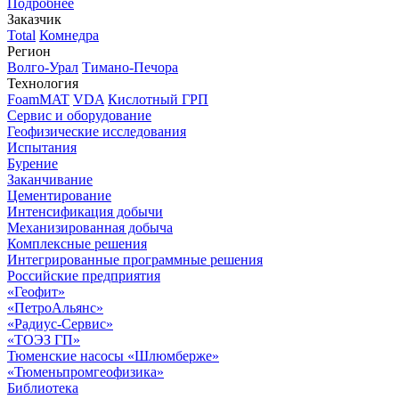
Подробнее
Заказчик
Total
Комнедра
Регион
Волго-Урал
Тимано-Печора
Технология
FoamMAT
VDA
Кислотный ГРП
Сервис и оборудование
Геофизические исследования
Испытания
Бурение
Заканчивание
Цементирование
Интенсификация добычи
Механизированная добыча
Комплексные решения
Интегрированные программные решения
Российские предприятия
«Геофит»
«ПетроАльянс»
«Радиус-Сервис»
«ТОЭЗ ГП»
Тюменские насосы «Шлюмберже»
«Тюменьпромгеофизика»
Библиотека