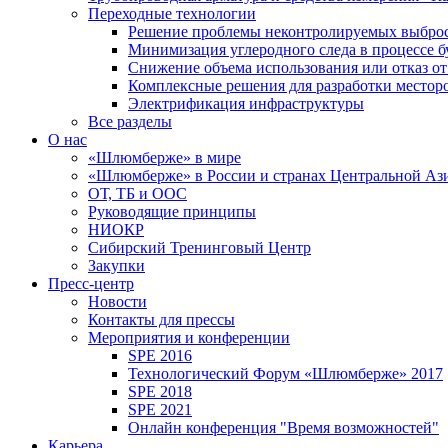
Переходные технологии
Решение проблемы неконтролируемых выбро
Минимизация углеродного следа в процессе б
Снижение объема использования или отказ от
Комплексные решения для разработки место
Электрификация инфраструктуры
Все разделы
О нас
«Шлюмберже» в мире
«Шлюмберже» в России и странах Центральной Аз
ОТ, ТБ и ООС
Руководящие принципы
НИОКР
Сибирский Тренинговый Центр
Закупки
Пресс-центр
Новости
Контакты для прессы
Мероприятия и конференции
SPE 2016
Технологический Форум «Шлюмберже» 2017
SPE 2018
SPE 2021
Онлайн конференция "Время возможностей"
Карьера