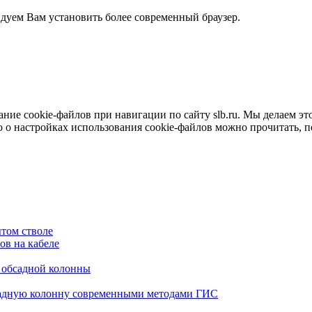
ндуем Вам установить более современный браузер.
е cookie-файлов при навигации по сайту slb.ru. Мы делаем это 
о настройках использования cookie-файлов можно прочитать, 
том стволе
в на кабеле
я обсадной колонны
садную колонну современными методами ГИС