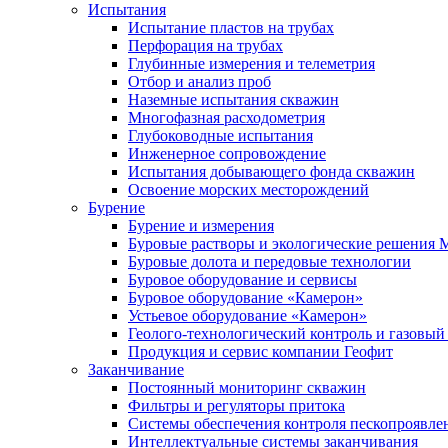
Испытания
Испытание пластов на трубах
Перфорация на трубах
Глубинные измерения и телеметрия
Отбор и анализ проб
Наземные испытания скважин
Многофазная расходометрия
Глубоководные испытания
Инженерное сопровождение
Испытания добывающего фонда скважин
Освоение морских месторождений
Бурение
Бурение и измерения
Буровые растворы и экологические решения
Буровые долота и передовые технологии
Буровое оборудование и сервисы
Буровое оборудование «Камерон»
Устьевое оборудование «Камерон»
Геолого-технологический контроль и газовый
Продукция и сервис компании Геофит
Заканчивание
Постоянный мониторинг скважин
Фильтры и регуляторы притока
Cистемы обеспечения контроля пескопроявле
Интеллектуальные системы заканчивания