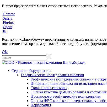
В этом браузере сайт может отображаться некорректно. Рекоме
Chrome
Safari
Firefox
Opera
IE
Компания «Шлюмберже» просит вашего согласия на использовани
посещение комфортным для вас. Более подробную информацию 
OK
Сервис и оборудование
Геофизические исследования скважин
Геофизические исследования скважин в откры
Инновационные технологии испытания пласто
Скважинная сейсмика
Оценка качества цементирования и состояни
Промыслово-геофизические исследования
Оценка ФЕС коллекторов через стальную об
Перфорация