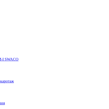
 M-I SWACO
 каротаж
ния