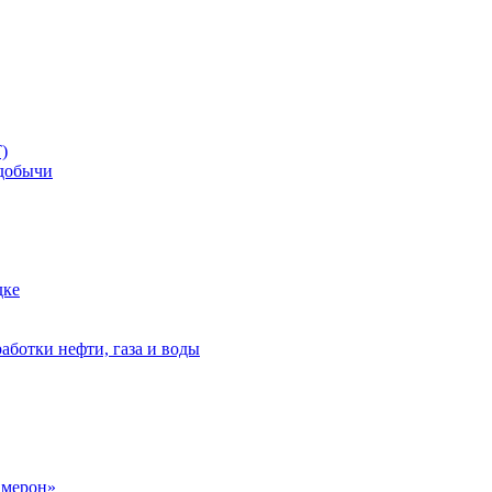
)
добычи
дке
аботки нефти, газа и воды
амерон»