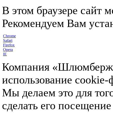
В этом браузере сайт 
Рекомендуем Вам устан
Chrome
Safari
Firefox
Opera
IE
Компания «Шлюмберже»
использование cookie-ф
Мы делаем это для тог
сделать его посещение