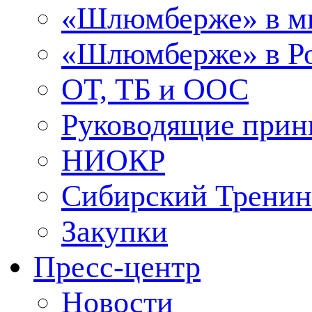
«Шлюмберже» в м
«Шлюмберже» в Ро
ОТ, ТБ и ООС
Руководящие при
НИОКР
Сибирский Тренин
Закупки
Пресс-центр
Новости