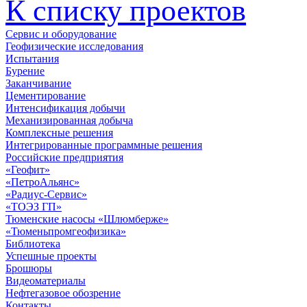
К списку проектов
Сервис и оборудование
Геофизические исследования
Испытания
Бурение
Заканчивание
Цементирование
Интенсификация добычи
Механизированная добыча
Комплексные решения
Интегрированные программные решения
Российские предприятия
«Геофит»
«ПетроАльянс»
«Радиус-Сервис»
«ТОЭЗ ГП»
Тюменские насосы «Шлюмберже»
«Тюменьпромгеофизика»
Библиотека
Успешные проекты
Брошюры
Видеоматериалы
Нефтегазовое обозрение
Контакты