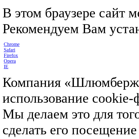
В этом браузере сайт 
Рекомендуем Вам устан
Chrome
Safari
Firefox
Opera
IE
Компания «Шлюмберже»
использование cookie-ф
Мы делаем это для тог
сделать его посещение