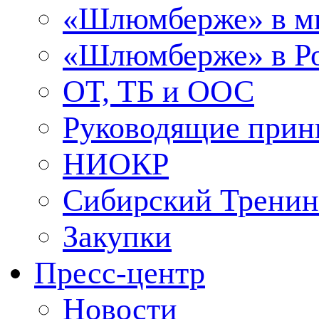
«Шлюмберже» в м
«Шлюмберже» в Ро
ОТ, ТБ и ООС
Руководящие при
НИОКР
Сибирский Тренин
Закупки
Пресс-центр
Новости