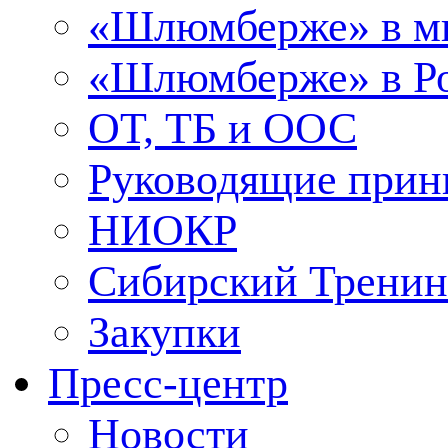
«Шлюмберже» в м
«Шлюмберже» в Ро
ОТ, ТБ и ООС
Руководящие при
НИОКР
Сибирский Тренин
Закупки
Пресс-центр
Новости