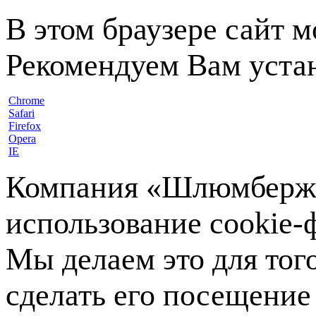
В этом браузере сайт 
Рекомендуем Вам устан
Chrome
Safari
Firefox
Opera
IE
Компания «Шлюмберже»
использование cookie-ф
Мы делаем это для тог
сделать его посещение