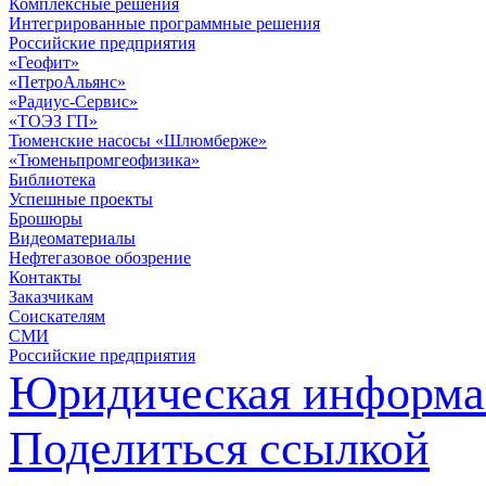
Комплексные решения
Интегрированные программные решения
Российские предприятия
«Геофит»
«ПетроАльянс»
«Радиус-Сервис»
«ТОЭЗ ГП»
Тюменские насосы «Шлюмберже»
«Тюменьпромгеофизика»
Библиотека
Успешные проекты
Брошюры
Видеоматериалы
Нефтегазовое обозрение
Контакты
Заказчикам
Соискателям
СМИ
Российские предприятия
Юридическая информа
Поделиться ссылкой