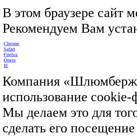
В этом браузере сайт 
Рекомендуем Вам устан
Chrome
Safari
Firefox
Opera
IE
Компания «Шлюмберже»
использование cookie-ф
Мы делаем это для тог
сделать его посещение