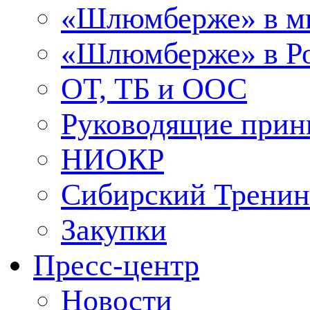
«Шлюмберже» в м
«Шлюмберже» в Ро
ОТ, ТБ и ООС
Руководящие при
НИОКР
Сибирский Тренин
Закупки
Пресс-центр
Новости