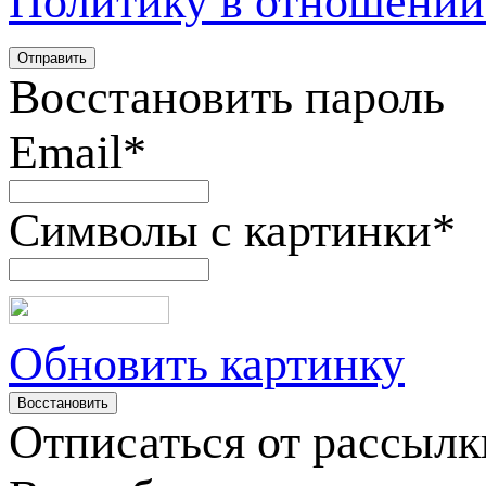
Политику в отношении
Восстановить пароль
Email
*
Символы с картинки
*
Обновить картинку
Отписаться от рассылк