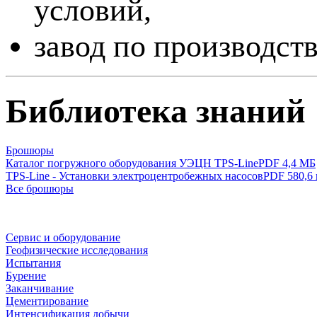
условий,
завод по производст
Библиотека знаний
Брошюры
Каталог погружного оборудования УЭЦН TPS-Line
PDF 4,4 МБ
TPS-Line - Установки электроцентробежных насосов
PDF 580,6 
Все брошюры
Сервис и оборудование
Геофизические исследования
Испытания
Бурение
Заканчивание
Цементирование
Интенсификация добычи