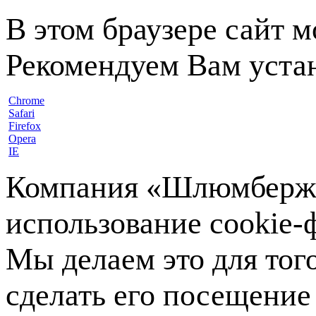
В этом браузере сайт 
Рекомендуем Вам устан
Chrome
Safari
Firefox
Opera
IE
Компания «Шлюмберже»
использование cookie-ф
Мы делаем это для тог
сделать его посещение