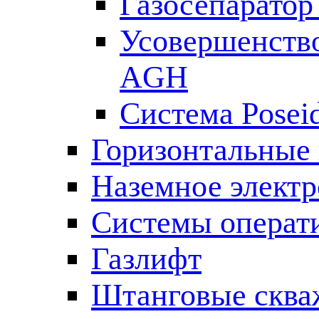
Газосепаратор 
Усовершенств
AGH
Система Posei
Горизонтальные
Наземное электр
Системы операт
Газлифт
Штанговые сква