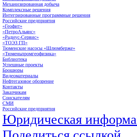
Механизированная добыча
Комплексные решения
Интегрированные программные решения
Российские предприятия
«Геофит»
«ПетроАльянс»
«Радиус-Сервис»
«ТОЭЗ ГП»
Тюменские насосы «Шлюмберже»
«Тюменьпромгеофизика»
Библиотека
Успешные проекты
Брошюры
Видеоматериалы
Нефтегазовое обозрение
Контакты
Заказчикам
Соискателям
СМИ
Российские предприятия
Юридическая информа
Поделиться ссылкой