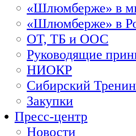
«Шлюмберже» в м
«Шлюмберже» в Ро
ОТ, ТБ и ООС
Руководящие при
НИОКР
Сибирский Тренин
Закупки
Пресс-центр
Новости