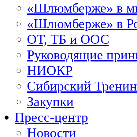
«Шлюмберже» в м
«Шлюмберже» в Ро
ОТ, ТБ и ООС
Руководящие при
НИОКР
Сибирский Тренин
Закупки
Пресс-центр
Новости