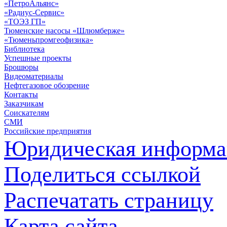
«ПетроАльянс»
«Радиус-Сервис»
«ТОЭЗ ГП»
Тюменские насосы «Шлюмберже»
«Тюменьпромгеофизика»
Библиотека
Успешные проекты
Брошюры
Видеоматериалы
Нефтегазовое обозрение
Контакты
Заказчикам
Соискателям
СМИ
Российские предприятия
Юридическая информа
Поделиться ссылкой
Распечатать страницу
Карта сайта