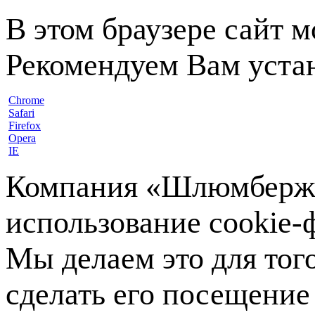
В этом браузере сайт 
Рекомендуем Вам устан
Chrome
Safari
Firefox
Opera
IE
Компания «Шлюмберже»
использование cookie-ф
Мы делаем это для тог
сделать его посещение