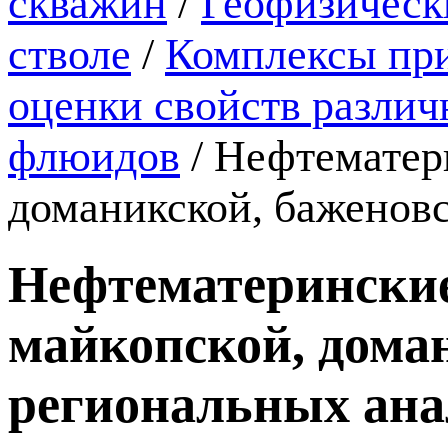
скважин
/
Геофизическ
стволе
/
Комплексы пр
оценки свойств различ
флюидов
/
Нефтематер
доманикской, баженовс
Нефтематеринские
майкопской, доман
региональных ана