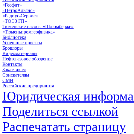
«Геофит»
«ПетроАльянс»
«Радиус-Сервис»
«ТОЭЗ ГП»
Тюменские насосы «Шлюмберже»
«Тюменьпромгеофизика»
Библиотека
Успешные проекты
Брошюры
Видеоматериалы
Нефтегазовое обозрение
Контакты
Заказчикам
Соискателям
СМИ
Российские предприятия
Юридическая информа
Поделиться ссылкой
Распечатать страницу