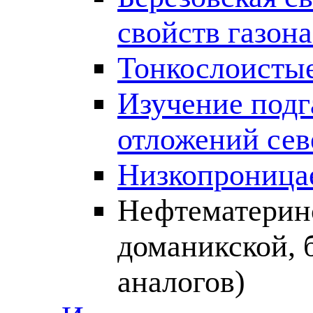
свойств газо
Тонкослоистые
Изучение подг
отложений сев
Низкопроница
Нефтематеринс
доманикской, 
аналогов)