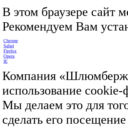
В этом браузере сайт 
Рекомендуем Вам устан
Chrome
Safari
Firefox
Opera
IE
Компания «Шлюмберже»
использование cookie-ф
Мы делаем это для тог
сделать его посещение