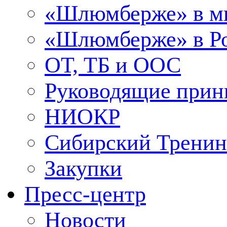
«Шлюмберже» в м
«Шлюмберже» в Ро
ОТ, ТБ и ООС
Руководящие при
НИОКР
Сибирский Тренин
Закупки
Пресс-центр
Новости