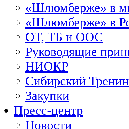
«Шлюмберже» в м
«Шлюмберже» в Ро
ОТ, ТБ и ООС
Руководящие при
НИОКР
Сибирский Тренин
Закупки
Пресс-центр
Новости