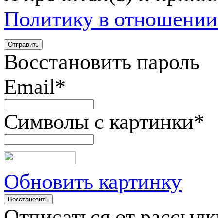
Политику в отношении
Восстановить пароль
Email
*
Символы с картинки
*
Обновить картинку
Отписаться от рассылк