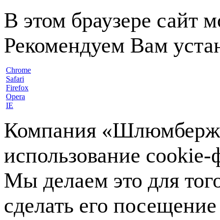
В этом браузере сайт 
Рекомендуем Вам устан
Chrome
Safari
Firefox
Opera
IE
Компания «Шлюмберже»
использование cookie-ф
Мы делаем это для тог
сделать его посещение