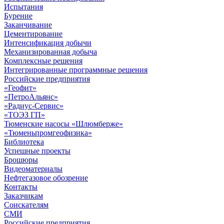
Испытания
Бурение
Заканчивание
Цементирование
Интенсификация добычи
Механизированная добыча
Комплексные решения
Интегрированные программные решения
Российские предприятия
«Геофит»
«ПетроАльянс»
«Радиус-Сервис»
«ТОЭЗ ГП»
Тюменские насосы «Шлюмберже»
«Тюменьпромгеофизика»
Библиотека
Успешные проекты
Брошюры
Видеоматериалы
Нефтегазовое обозрение
Контакты
Заказчикам
Соискателям
СМИ
Российские предприятия