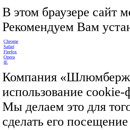
В этом браузере сайт 
Рекомендуем Вам устан
Chrome
Safari
Firefox
Opera
IE
Компания «Шлюмберже»
использование cookie-ф
Мы делаем это для тог
сделать его посещение