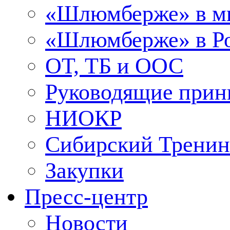
«Шлюмберже» в м
«Шлюмберже» в Ро
ОТ, ТБ и ООС
Руководящие при
НИОКР
Сибирский Тренин
Закупки
Пресс-центр
Новости