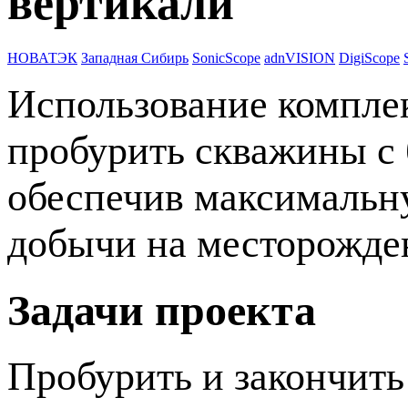
вертикали
НОВАТЭК
Западная Сибирь
SonicScope
adnVISION
DigiScope
Использование компле
пробурить скважины с 
обеспечив максимальн
добычи на месторожде
Задачи проекта
Пробурить и закончит