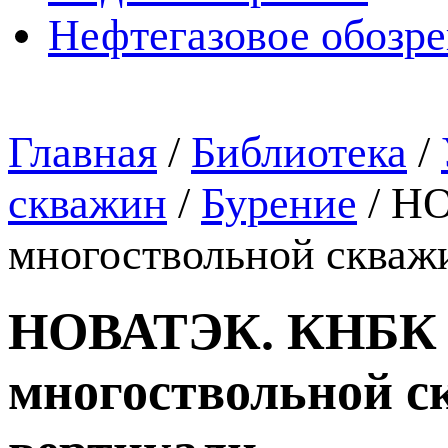
Нефтегазовое обозр
Главная
/
Библиотека
/
скважин
/
Бурение
/
НО
многоствольной скваж
НОВАТЭК. КНБК д
многоствольной с