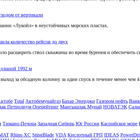
ходом от вертикали
ании «Лукойл» в неустойчивых морских пластах.
ила количество рейсов до двух
ло расширить ствол скважины во время бурения и обеспечить с
 длиной 1992 м
выход за обсадную колонну за один спуск в течение менее чем 
Актобе
Total
Актобемунайгаз
Бахар Энерджи
Газпром нефть
Ванк
нак Петролиум Оперейтинг
Мангышлак Мунай
НОВАТЭК
Салы
н
Тимано-Печора
Западная Сибирь
Юг России
Каспийское море
MAT
Rhino XC
StingBlade
VDA
Кислотный ГРП
IDEAS
PowerDri