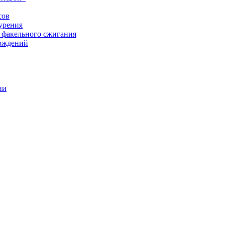
сов
урения
 факельного сжигания
рождений
ии