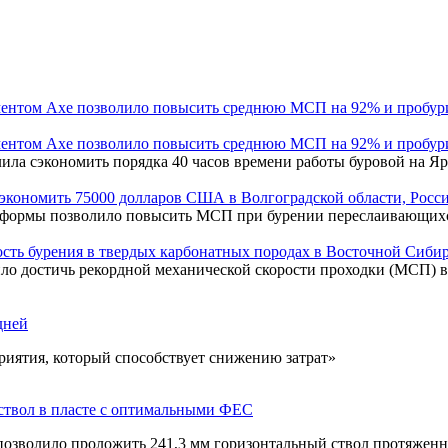
ментом Axe позволило повысить среднюю МСП на 92% и пробури
ментом Axe позволило повысить среднюю МСП на 92% и пробури
лила сэкономить порядка 40 часов времени работы буровой на 
экономить 75000 долларов США в Волгоградской области, Росс
 формы позволило повысить МСП при бурении переслаивающихся 
сть бурения в твердых карбонатных породах в Восточной Сиби
ло достичь рекордной механической скорости проходки (МСП) в
дней
приятия, который способствует снижению затрат»
твол в пласте с оптимальными ФЕС
зволило проложить 241,3 мм горизонтальный ствол протяженнос