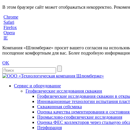
В этом браузере сайт может отображаться некорректно. Рекоме
Chrome
Safari
Firefox
Opera
IE
Компания «Шлюмберже» просит вашего согласия на использовани
посещение комфортным для вас. Более подробную информацию 
OK
Сервис и оборудование
Геофизические исследования скважин
Геофизические исследования скважин в откры
Инновационные технологии испытания пласто
Скважинная сейсмика
Оценка качества цементирования и состояни
Промыслово-геофизические исследования
Оценка ФЕС коллекторов через стальную об
Перфорация