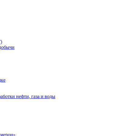
)
добычи
дке
аботки нефти, газа и воды
амерон»