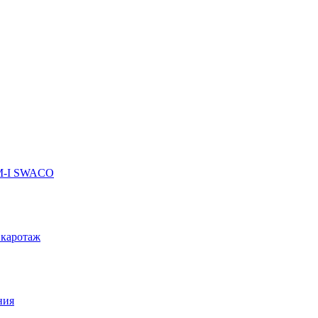
 M-I SWACO
 каротаж
ния