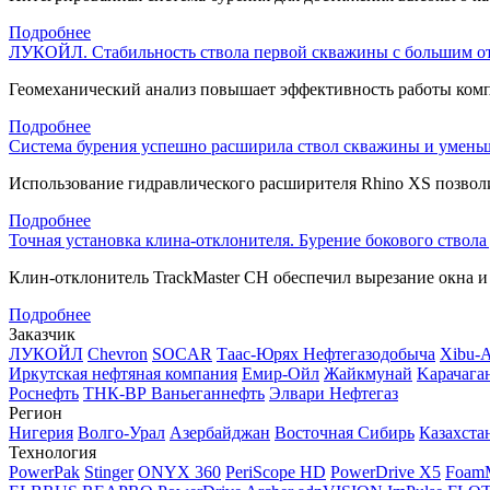
Подробнее
ЛУКОЙЛ. Стабильность ствола первой скважины с большим от
Геомеханический анализ повышает эффективность работы комп
Подробнее
Система бурения успешно расширила ствол скважины и уменьш
Использование гидравлического расширителя Rhino XS позволи
Подробнее
Точная установка клина-отклонителя. Бурение бокового ствола
Клин-отклонитель
TrackMaster CH обеспечил вырезание окна и 
Подробнее
Заказчик
ЛУКОЙЛ
Chevron
SOCAR
Таас-Юрях Нефтегазодобыча
Xibu-
Иркутская нефтяная компания
Емир-Ойл
Жайкмунай
Kарачага
Роснефть
ТНК-ВР Ваньеганнефть
Элвари Нефтегаз
Регион
Нигерия
Волго-Урал
Азербайджан
Восточная Сибирь
Казахста
Технология
PowerPak
Stinger
ONYX 360
PeriScope HD
PowerDrive X5
Foam