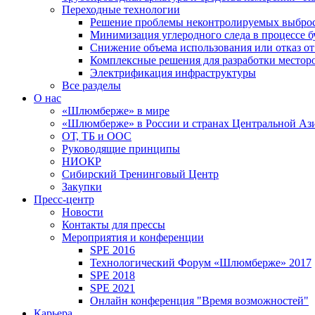
Переходные технологии
Решение проблемы неконтролируемых выбро
Минимизация углеродного следа в процессе б
Снижение объема использования или отказ от
Комплексные решения для разработки место
Электрификация инфраструктуры
Все разделы
О нас
«Шлюмберже» в мире
«Шлюмберже» в России и странах Центральной Аз
ОТ, ТБ и ООС
Руководящие принципы
НИОКР
Сибирский Тренинговый Центр
Закупки
Пресс-центр
Новости
Контакты для прессы
Мероприятия и конференции
SPE 2016
Технологический Форум «Шлюмберже» 2017
SPE 2018
SPE 2021
Онлайн конференция "Время возможностей"
Карьера