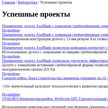
Главная
/
Библиотека
/
Успешные проекты
Успешные проекты
Применение долота AxeBlade с алмазным гребнеобразным эле
Подробнее
Применение долота AxeBlade с алмазным гребнеобразным эле
Инновационная конструкция долота с 13-мм резцом Axe позво
Подробнее
Применение долота AxeBlade позволило компании-оператору с
Использование долота с алмазными вставками гребнеобразной
Подробнее
Применение долота AxeBlade позволило увеличить эффективно
Долото с алмазными вставками гребнеобразной формы позволи
неограниченном сжатии (UCS))
Подробнее
Газпром нефть. Цикл строительства скважины сокращен на 10 
«Это значительный результат технологического развития пред
Подробнее
ЛУКОЙЛ-Нижневолжскнефть. PeriScope HD. Горизонтальный с
Использование комплексных решений при бурении скважины по