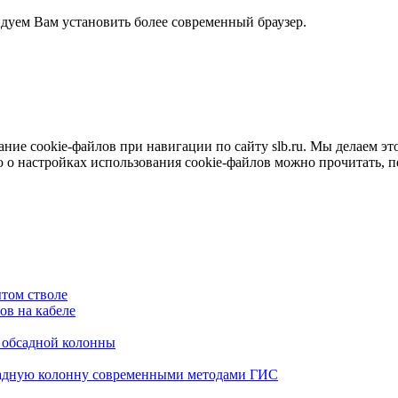
ндуем Вам установить более современный браузер.
е cookie-файлов при навигации по сайту slb.ru. Мы делаем это 
о настройках использования cookie-файлов можно прочитать, 
том стволе
в на кабеле
я обсадной колонны
садную колонну современными методами ГИС