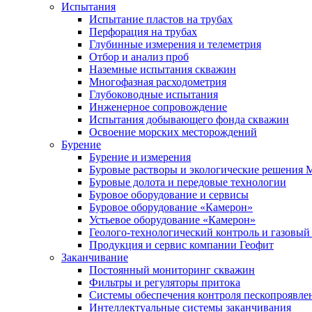
Испытания
Испытание пластов на трубах
Перфорация на трубах
Глубинные измерения и телеметрия
Отбор и анализ проб
Наземные испытания скважин
Многофазная расходометрия
Глубоководные испытания
Инженерное сопровождение
Испытания добывающего фонда скважин
Освоение морских месторождений
Бурение
Бурение и измерения
Буровые растворы и экологические решения
Буровые долота и передовые технологии
Буровое оборудование и сервисы
Буровое оборудование «Камерон»
Устьевое оборудование «Камерон»
Геолого-технологический контроль и газовый
Продукция и сервис компании Геофит
Заканчивание
Постоянный мониторинг скважин
Фильтры и регуляторы притока
Cистемы обеспечения контроля пескопроявле
Интеллектуальные системы заканчивания