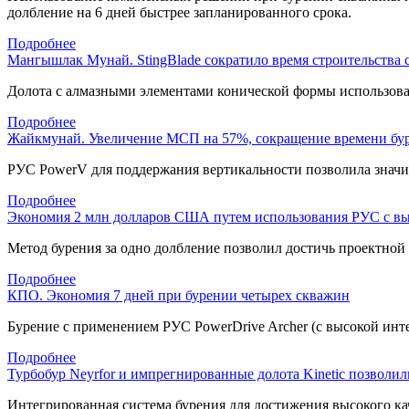
долбление на 6 дней быстрее запланированного срока.
Подробнее
Мангышлак Мунай. StingBlade сократило время строительства 
Долота с алмазными элементами конической формы использовал
Подробнее
Жайкмунай. Увеличение МСП на 57%, сокращение времени буре
РУС PowerV для поддержания вертикальности позволила значит
Подробнее
Экономия 2 млн долларов США путем использования РУС с вы
Метод бурения за одно долбление позволил достичь проектной 
Подробнее
КПО. Экономия 7 дней при бурении четырех скважин
Бурение с применением РУС PowerDrive Archer (с высокой инт
Подробнее
Турбобур Neyrfor и импрегнированные долота Kinetic позволил
Интегрированная система бурения для достижения высокого ка