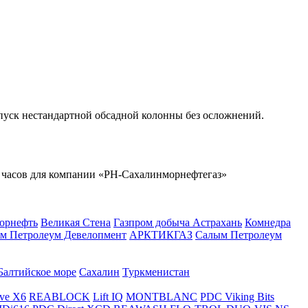
пуск нестандартной обсадной колонны без осложнений.
4 часов для компании
«РН-Сахалинморнефтегаз»
орнефть
Великая Стена
Газпром добыча Астрахань
Комнедра
м Петролеум Девелопмент
АРКТИКГАЗ
Салым Петролеум
Балтийское море
Сахалин
Туркменистан
ve X6
REABLOCK
Lift IQ
MONTBLANC
PDC Viking Bits