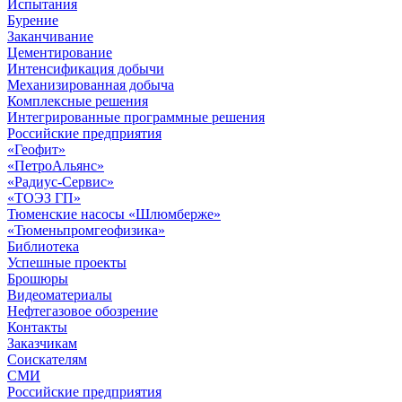
Испытания
Бурение
Заканчивание
Цементирование
Интенсификация добычи
Механизированная добыча
Комплексные решения
Интегрированные программные решения
Российские предприятия
«Геофит»
«ПетроАльянс»
«Радиус-Сервис»
«ТОЭЗ ГП»
Тюменские насосы «Шлюмберже»
«Тюменьпромгеофизика»
Библиотека
Успешные проекты
Брошюры
Видеоматериалы
Нефтегазовое обозрение
Контакты
Заказчикам
Соискателям
СМИ
Российские предприятия