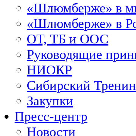
«Шлюмберже» в м
«Шлюмберже» в Ро
ОТ, ТБ и ООС
Руководящие при
НИОКР
Сибирский Тренин
Закупки
Пресс-центр
Новости