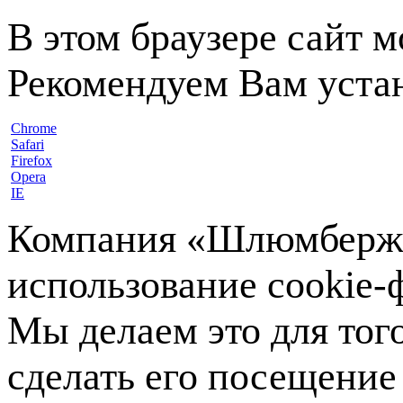
В этом браузере сайт 
Рекомендуем Вам устан
Chrome
Safari
Firefox
Opera
IE
Компания «Шлюмберже»
использование cookie-ф
Мы делаем это для тог
сделать его посещение