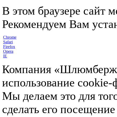
В этом браузере сайт 
Рекомендуем Вам устан
Chrome
Safari
Firefox
Opera
IE
Компания «Шлюмберже»
использование cookie-ф
Мы делаем это для тог
сделать его посещение