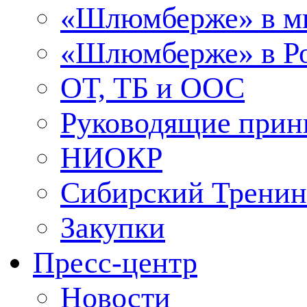
«Шлюмберже» в м
«Шлюмберже» в Ро
ОТ, ТБ и ООС
Руководящие при
НИОКР
Сибирский Тренин
Закупки
Пресс-центр
Новости