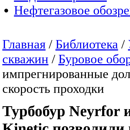
Нефтегазовое обозр
Главная
/
Библиотека
/
скважин
/
Буровое обо
импрегнированные доло
скорость проходки
Турбобур Neyrfor
Kinetic позволили