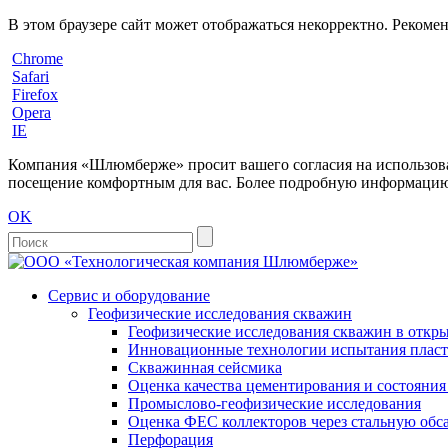
В этом браузере сайт может отображаться некорректно. Рекоме
Chrome
Safari
Firefox
Opera
IE
Компания «Шлюмберже» просит вашего согласия на использовани
посещение комфортным для вас. Более подробную информацию 
OK
Сервис и оборудование
Геофизические исследования скважин
Геофизические исследования скважин в откры
Инновационные технологии испытания пласто
Скважинная сейсмика
Оценка качества цементирования и состояни
Промыслово-геофизические исследования
Оценка ФЕС коллекторов через стальную об
Перфорация