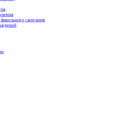
сов
урения
 факельного сжигания
рождений
ии