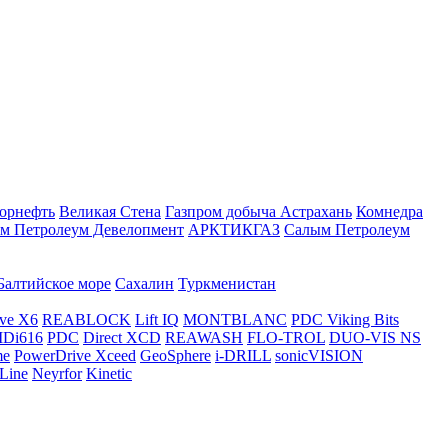
орнефть
Великая Стена
Газпром добыча Астрахань
Комнедра
м Петролеум Девелопмент
АРКТИКГАЗ
Салым Петролеум
Балтийское море
Сахалин
Туркменистан
ve X6
REABLOCK
Lift IQ
MONTBLANC
PDC Viking Bits
Di616
PDC
Direct XCD
REAWASH
FLO-TROL
DUO-VIS NS
me
PowerDrive Xceed
GeoSphere
i-DRILL
sonicVISION
Line
Neyrfor
Kinetic