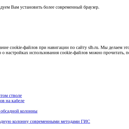
ндуем Вам установить более современный браузер.
е cookie-файлов при навигации по сайту slb.ru. Мы делаем это 
о настройках использования cookie-файлов можно прочитать, 
том стволе
в на кабеле
я обсадной колонны
садную колонну современными методами ГИС