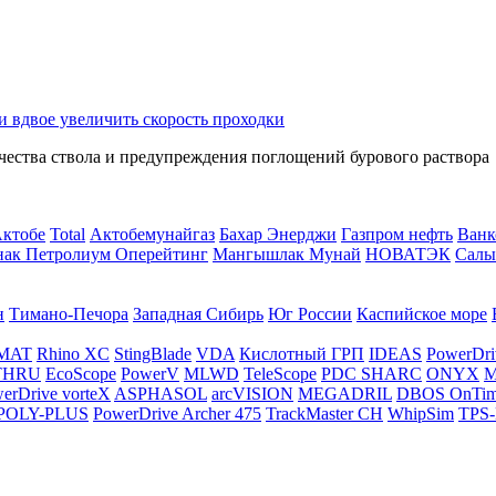
и вдвое увеличить скорость проходки
чества ствола и предупреждения поглощений бурового раствора
Актобе
Total
Актобемунайгаз
Бахар Энерджи
Газпром нефть
Ванк
нак Петролиум Оперейтинг
Мангышлак Мунай
НОВАТЭК
Салы
н
Тимано-Печора
Западная Сибирь
Юг России
Каспийское море
MAT
Rhino XC
StingBlade
VDA
Кислотный ГРП
IDEAS
PowerDri
THRU
EcoScope
PowerV
MLWD
TeleScope
PDC SHARC
ONYX
M
erDrive vorteX
ASPHASOL
arcVISION
MEGADRIL
DBOS OnTi
POLY-PLUS
PowerDrive Archer 475
TrackMaster CH
WhipSim
TPS-