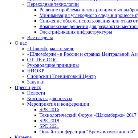
Переходные технологии
Решение проблемы неконтролируемых выбро
Минимизация углеродного следа в процессе б
Снижение объема использования или отказ от
Комплексные решения для разработки место
Электрификация инфраструктуры
Все разделы
О нас
«Шлюмберже» в мире
«Шлюмберже» в России и странах Центральной Аз
ОТ, ТБ и ООС
Руководящие принципы
НИОКР
Сибирский Тренинговый Центр
Закупки
Пресс-центр
Новости
Контакты для прессы
Мероприятия и конференции
SPE 2016
Технологический Форум «Шлюмберже» 2017
SPE 2018
SPE 2021
Онлайн конференция "Время возможностей"
Карьера