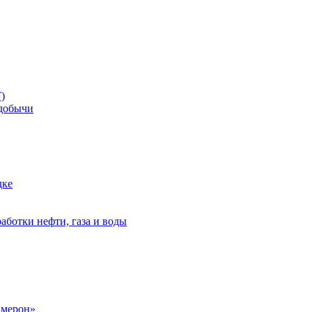
)
добычи
дке
аботки нефти, газа и воды
амерон»