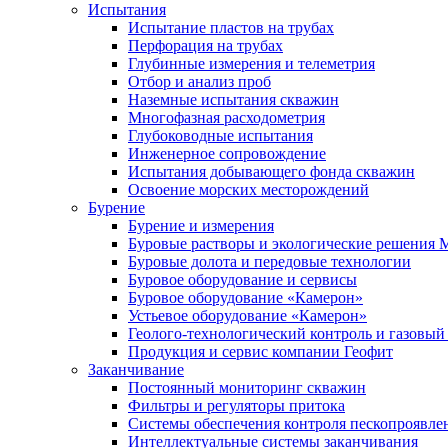
Испытания
Испытание пластов на трубах
Перфорация на трубах
Глубинные измерения и телеметрия
Отбор и анализ проб
Наземные испытания скважин
Многофазная расходометрия
Глубоководные испытания
Инженерное сопровождение
Испытания добывающего фонда скважин
Освоение морских месторождений
Бурение
Бурение и измерения
Буровые растворы и экологические решения
Буровые долота и передовые технологии
Буровое оборудование и сервисы
Буровое оборудование «Камерон»
Устьевое оборудование «Камерон»
Геолого-технологический контроль и газовый
Продукция и сервис компании Геофит
Заканчивание
Постоянный мониторинг скважин
Фильтры и регуляторы притока
Cистемы обеспечения контроля пескопроявле
Интеллектуальные системы заканчивания