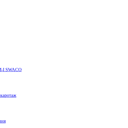
 M-I SWACO
 каротаж
ния