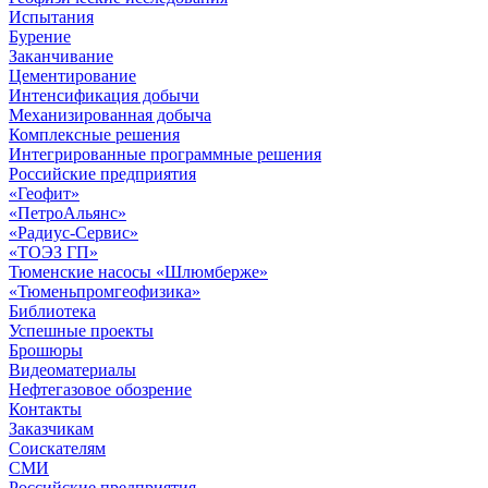
Испытания
Бурение
Заканчивание
Цементирование
Интенсификация добычи
Механизированная добыча
Комплексные решения
Интегрированные программные решения
Российские предприятия
«Геофит»
«ПетроАльянс»
«Радиус-Сервис»
«ТОЭЗ ГП»
Тюменские насосы «Шлюмберже»
«Тюменьпромгеофизика»
Библиотека
Успешные проекты
Брошюры
Видеоматериалы
Нефтегазовое обозрение
Контакты
Заказчикам
Соискателям
СМИ
Российские предприятия