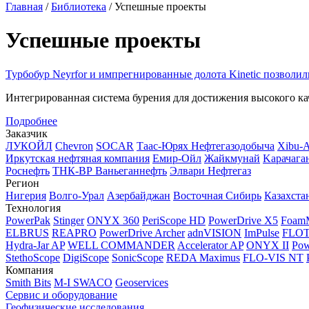
Главная
/
Библиотека
/
Успешные проекты
Успешные проекты
Турбобур Neyrfor и импрегнированные долота Kinetic позволил
Интегрированная система бурения для достижения высокого ка
Подробнее
Заказчик
ЛУКОЙЛ
Chevron
SOCAR
Таас-Юрях Нефтегазодобыча
Xibu-
Иркутская нефтяная компания
Емир-Ойл
Жайкмунай
Kарачага
Роснефть
ТНК-ВР Ваньеганнефть
Элвари Нефтегаз
Регион
Нигерия
Волго-Урал
Азербайджан
Восточная Сибирь
Казахста
Технология
PowerPak
Stinger
ONYX 360
PeriScope HD
PowerDrive X5
Foam
ELBRUS
REAPRO
PowerDrive Archer
adnVISION
ImPulse
FLO
Hydra-Jar AP
WELL COMMANDER
Accelerator AP
ONYX II
Pow
StethoScope
DigiScope
SonicScope
REDA Maximus
FLO-VIS NT
Компания
Smith Bits
M-I SWACO
Geoservices
Сервис и оборудование
Геофизические исследования