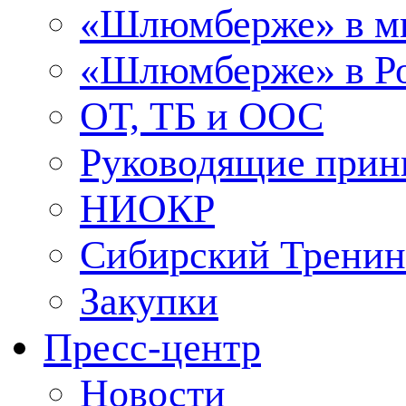
«Шлюмберже» в м
«Шлюмберже» в Ро
ОТ, ТБ и ООС
Руководящие при
НИОКР
Сибирский Тренин
Закупки
Пресс-центр
Новости