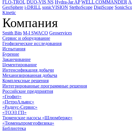
FLO-TROL
DUO-VIS NS
Hydra-Jar AP
WELL COMMANDER
A
GeoSphere
i-DRILL
sonicVISION
StethoScope
DigiScope
SonicSc
Kinetic
Компания
Smith Bits
M-I SWACO
Geoservices
Сервис и оборудование
Геофизические исследования
Испытания
Бурение
Заканчивание
Цементирование
Интенсификация добычи
Механизированная добыча
Комплексные решения
Интегрированные программные решения
Российские предприятия
«Геофит»
«ПетроАльянс»
«Радиус-Сервис»
«ТОЭЗ ГП»
Тюменские насосы «Шлюмберже»
«Тюменьпромгеофизика»
Библиотека