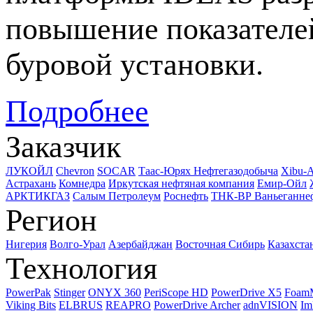
повышение показателе
буровой установки.
Подробнее
Заказчик
ЛУКОЙЛ
Chevron
SOCAR
Таас-Юрях Нефтегазодобыча
Xibu-
Астрахань
Комнедра
Иркутская нефтяная компания
Емир-Ойл
АРКТИКГАЗ
Салым Петролеум
Роснефть
ТНК-ВР Ваньеганне
Регион
Нигерия
Волго-Урал
Азербайджан
Восточная Сибирь
Казахста
Технология
PowerPak
Stinger
ONYX 360
PeriScope HD
PowerDrive X5
Foam
Viking Bits
ELBRUS
REAPRO
PowerDrive Archer
adnVISION
Im