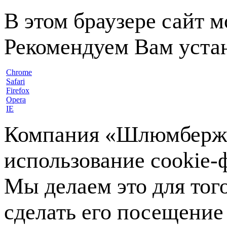
В этом браузере сайт 
Рекомендуем Вам устан
Chrome
Safari
Firefox
Opera
IE
Компания «Шлюмберже»
использование cookie-ф
Мы делаем это для тог
сделать его посещение