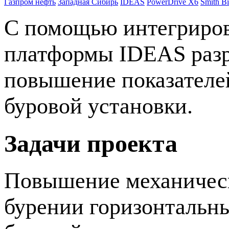
Газпром нефть
Западная Сибирь
IDEAS
PowerDrive X6
Smith Bi
С помощью интегриро
платформы IDEAS разр
повышение показателе
буровой установки.
Задачи проекта
Повышение механическ
бурении горизонтальны