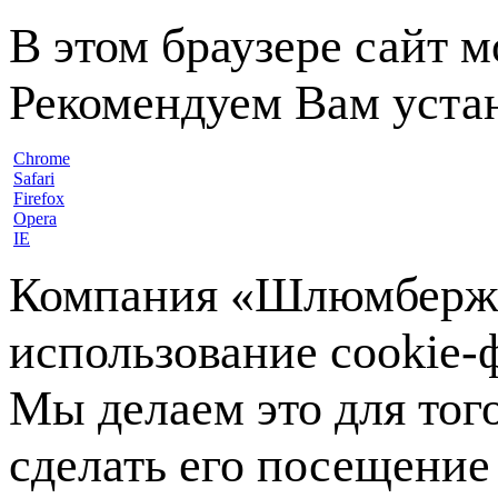
В этом браузере сайт 
Рекомендуем Вам устан
Chrome
Safari
Firefox
Opera
IE
Компания «Шлюмберже»
использование cookie-ф
Мы делаем это для тог
сделать его посещение