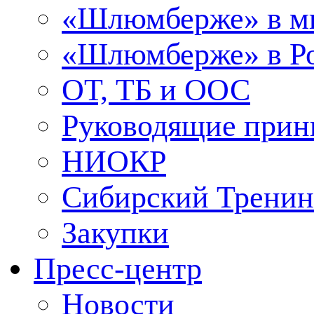
«Шлюмберже» в м
«Шлюмберже» в Ро
ОТ, ТБ и ООС
Руководящие при
НИОКР
Сибирский Тренин
Закупки
Пресс-центр
Новости