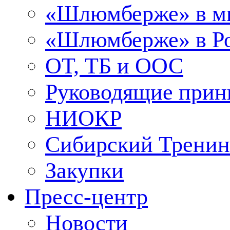
«Шлюмберже» в м
«Шлюмберже» в Ро
ОТ, ТБ и ООС
Руководящие при
НИОКР
Сибирский Тренин
Закупки
Пресс-центр
Новости