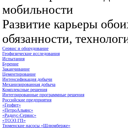
мобильности
Развитие карьеры обо
обязанности, технолог
Сервис и оборудование
Геофизические исследования
Испытания
Бурение
Заканчивание
Цементирование
Интенсификация добычи
Механизированная добыча
Комплексные решения
Интегрированные программные решения
Российские предприятия
«Геофит»
«ПетроАльянс»
«Радиус-Сервис»
«ТОЭЗ ГП»
Тюменские насосы «Шлюмберже»