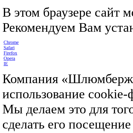
В этом браузере сайт 
Рекомендуем Вам устан
Chrome
Safari
Firefox
Opera
IE
Компания «Шлюмберже»
использование cookie-ф
Мы делаем это для тог
сделать его посещение