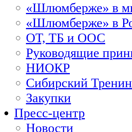
«Шлюмберже» в м
«Шлюмберже» в Ро
ОТ, ТБ и ООС
Руководящие при
НИОКР
Сибирский Тренин
Закупки
Пресс-центр
Новости