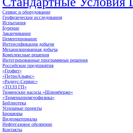
Стандартные Условия 
Сервис и оборудование
Геофизические исследования
Испытания
Бурение
Заканчивание
Цементирование
Интенсификация добычи
Механизированная добыча
Комплексные решения
Интегрированные программные решения
Российские предприятия
«Геофит»
«ПетроАльянс»
«Радиус-Сервис»
«ТОЭЗ ГП»
Тюменские насосы «Шлюмберже»
«Тюменьпромгеофизика»
Библиотека
Успешные проекты
Брошюры
Видеоматериалы
Нефтегазовое обозрение
Контакты