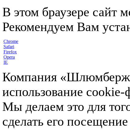
В этом браузере сайт 
Рекомендуем Вам устан
Chrome
Safari
Firefox
Opera
IE
Компания «Шлюмберже»
использование cookie-ф
Мы делаем это для тог
сделать его посещение