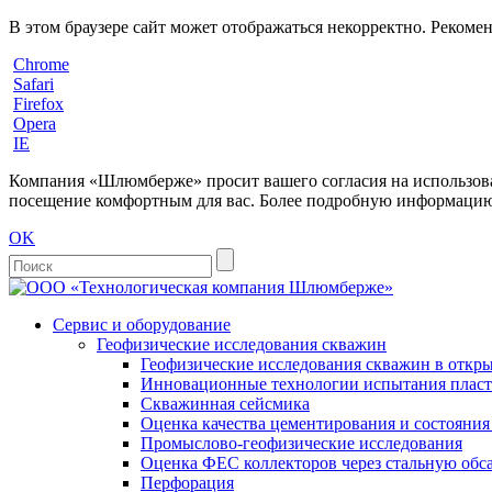
В этом браузере сайт может отображаться некорректно. Рекоме
Chrome
Safari
Firefox
Opera
IE
Компания «Шлюмберже» просит вашего согласия на использовани
посещение комфортным для вас. Более подробную информацию 
OK
Сервис и оборудование
Геофизические исследования скважин
Геофизические исследования скважин в откры
Инновационные технологии испытания пласто
Скважинная сейсмика
Оценка качества цементирования и состояни
Промыслово-геофизические исследования
Оценка ФЕС коллекторов через стальную об
Перфорация