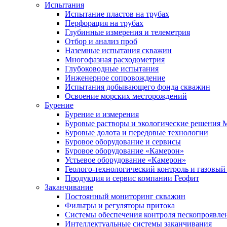
Испытания
Испытание пластов на трубах
Перфорация на трубах
Глубинные измерения и телеметрия
Отбор и анализ проб
Наземные испытания скважин
Многофазная расходометрия
Глубоководные испытания
Инженерное сопровождение
Испытания добывающего фонда скважин
Освоение морских месторождений
Бурение
Бурение и измерения
Буровые растворы и экологические решения
Буровые долота и передовые технологии
Буровое оборудование и сервисы
Буровое оборудование «Камерон»
Устьевое оборудование «Камерон»
Геолого-технологический контроль и газовый
Продукция и сервис компании Геофит
Заканчивание
Постоянный мониторинг скважин
Фильтры и регуляторы притока
Cистемы обеспечения контроля пескопроявле
Интеллектуальные системы заканчивания