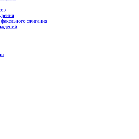
сов
урения
 факельного сжигания
рождений
ии