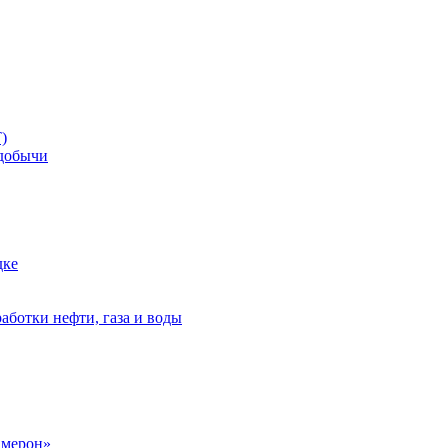
)
добычи
дке
аботки нефти, газа и воды
амерон»