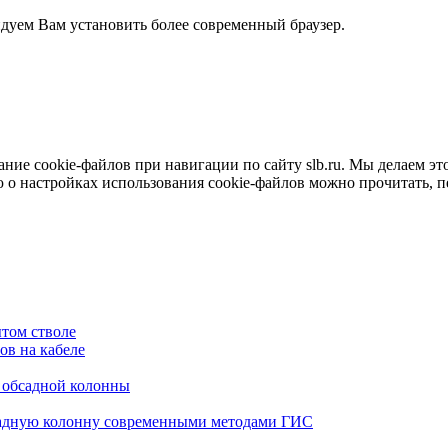
ндуем Вам установить более современный браузер.
е cookie-файлов при навигации по сайту slb.ru. Мы делаем это 
о настройках использования cookie-файлов можно прочитать, 
том стволе
в на кабеле
я обсадной колонны
садную колонну современными методами ГИС