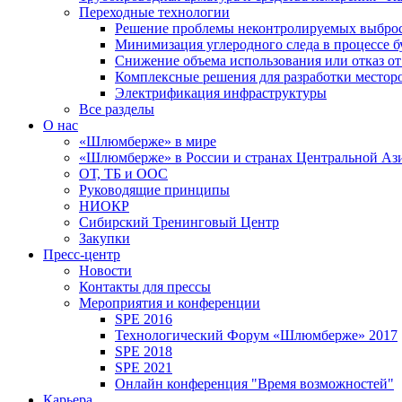
Переходные технологии
Решение проблемы неконтролируемых выбро
Минимизация углеродного следа в процессе б
Снижение объема использования или отказ от
Комплексные решения для разработки место
Электрификация инфраструктуры
Все разделы
О нас
«Шлюмберже» в мире
«Шлюмберже» в России и странах Центральной Аз
ОТ, ТБ и ООС
Руководящие принципы
НИОКР
Сибирский Тренинговый Центр
Закупки
Пресс-центр
Новости
Контакты для прессы
Мероприятия и конференции
SPE 2016
Технологический Форум «Шлюмберже» 2017
SPE 2018
SPE 2021
Онлайн конференция "Время возможностей"
Карьера