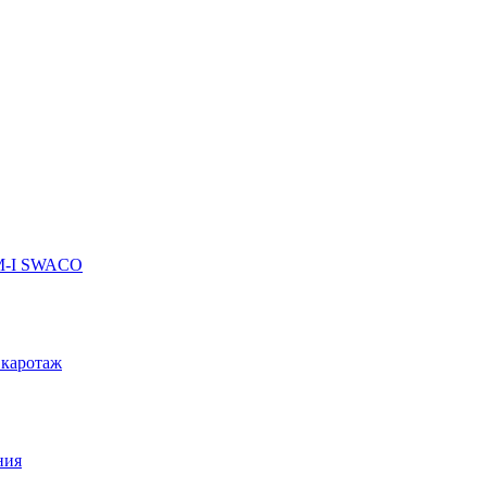
 M-I SWACO
 каротаж
ния