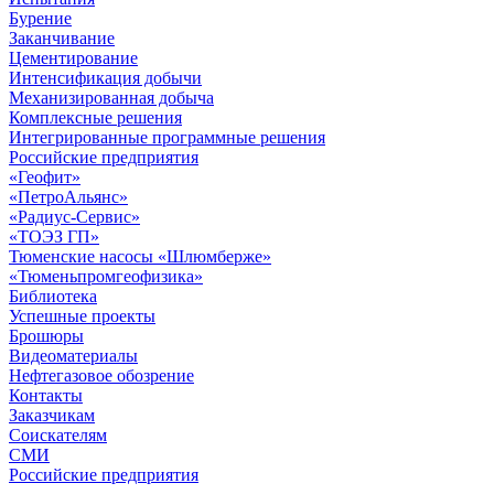
Бурение
Заканчивание
Цементирование
Интенсификация добычи
Механизированная добыча
Комплексные решения
Интегрированные программные решения
Российские предприятия
«Геофит»
«ПетроАльянс»
«Радиус-Сервис»
«ТОЭЗ ГП»
Тюменские насосы «Шлюмберже»
«Тюменьпромгеофизика»
Библиотека
Успешные проекты
Брошюры
Видеоматериалы
Нефтегазовое обозрение
Контакты
Заказчикам
Соискателям
СМИ
Российские предприятия