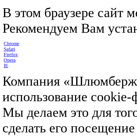
В этом браузере сайт 
Рекомендуем Вам устан
Chrome
Safari
Firefox
Opera
IE
Компания «Шлюмберже»
использование cookie-ф
Мы делаем это для тог
сделать его посещение