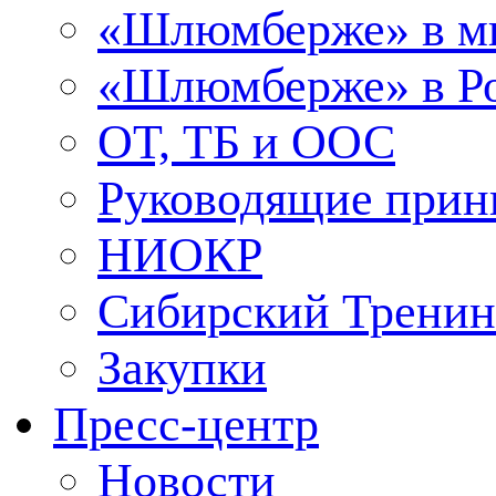
«Шлюмберже» в м
«Шлюмберже» в Ро
ОТ, ТБ и ООС
Руководящие при
НИОКР
Сибирский Тренин
Закупки
Пресс-центр
Новости