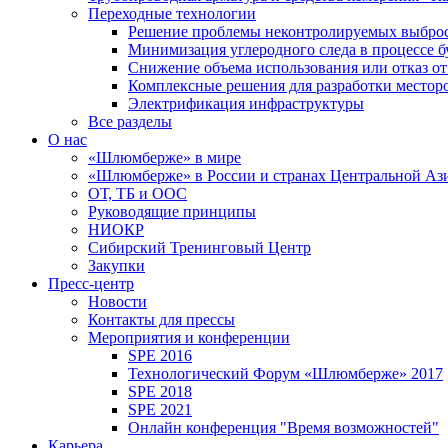
Переходные технологии
Решение проблемы неконтролируемых выбро
Минимизация углеродного следа в процессе б
Снижение объема использования или отказ от
Комплексные решения для разработки место
Электрификация инфраструктуры
Все разделы
О нас
«Шлюмберже» в мире
«Шлюмберже» в России и странах Центральной Аз
ОТ, ТБ и ООС
Руководящие принципы
НИОКР
Сибирский Тренинговый Центр
Закупки
Пресс-центр
Новости
Контакты для прессы
Мероприятия и конференции
SPE 2016
Технологический Форум «Шлюмберже» 2017
SPE 2018
SPE 2021
Онлайн конференция "Время возможностей"
Карьера