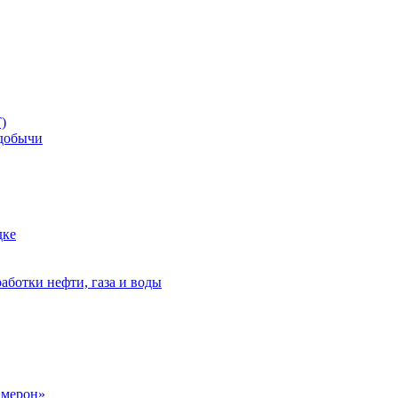
)
добычи
дке
аботки нефти, газа и воды
амерон»