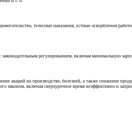
нении
и т. п.
могательство, телесные наказания, устные оскорбления работни
 с законодательным регулированием, включая минимальную зарпл
чение аварий на производстве, болезней, а также снижение про
ого законом, включая сверхурочное время неэффективно и запре