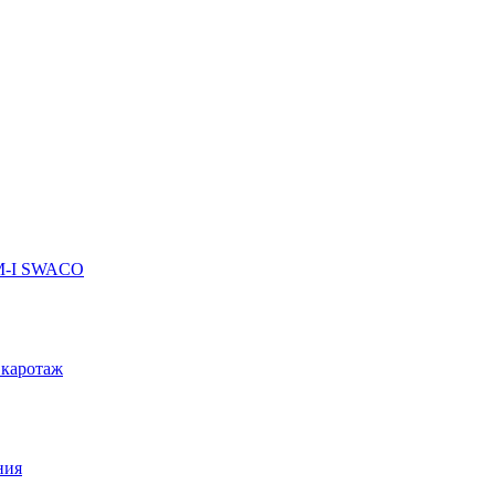
 M-I SWACO
 каротаж
ния