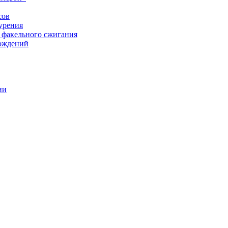
сов
урения
 факельного сжигания
рождений
ии