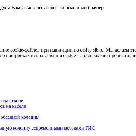
ндуем Вам установить более современный браузер.
е cookie-файлов при навигации по сайту slb.ru. Мы делаем это 
о настройках использования cookie-файлов можно прочитать, 
том стволе
в на кабеле
я обсадной колонны
садную колонну современными методами ГИС