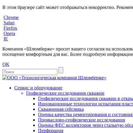
В этом браузере сайт может отображаться некорректно. Рекоме
Chrome
Safari
Firefox
Opera
IE
Компания «Шлюмберже» просит вашего согласия на использовани
посещение комфортным для вас. Более подробную информацию 
OK
Сервис и оборудование
Геофизические исследования скважин
Геофизические исследования скважин в откры
Инновационные технологии испытания пласто
Скважинная сейсмика
Оценка качества цементирования и состояни
Промыслово-геофизические исследования
Оценка ФЕС коллекторов через стальную об
Перфорация