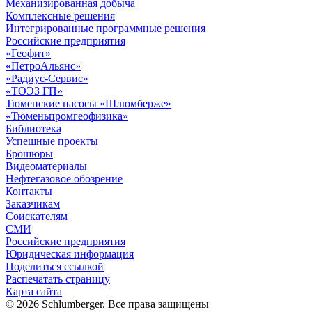
Механизированная добыча
Комплексные решения
Интегрированные программные решения
Российские предприятия
«Геофит»
«ПетроАльянс»
«Радиус-Сервис»
«ТОЭЗ ГП»
Тюменские насосы «Шлюмберже»
«Тюменьпромгеофизика»
Библиотека
Успешные проекты
Брошюры
Видеоматериалы
Нефтегазовое обозрение
Контакты
Заказчикам
Соискателям
СМИ
Российские предприятия
Юридическая информация
Поделиться ссылкой
Распечатать страницу
Карта сайта
© 2026 Schlumberger. Все права защищены