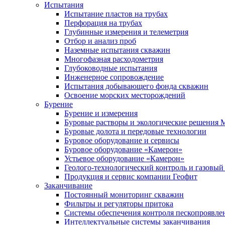
Испытания
Испытание пластов на трубах
Перфорация на трубах
Глубинные измерения и телеметрия
Отбор и анализ проб
Наземные испытания скважин
Многофазная расходометрия
Глубоководные испытания
Инженерное сопровождение
Испытания добывающего фонда скважин
Освоение морских месторождений
Бурение
Бурение и измерения
Буровые растворы и экологические решения
Буровые долота и передовые технологии
Буровое оборудование и сервисы
Буровое оборудование «Камерон»
Устьевое оборудование «Камерон»
Геолого-технологический контроль и газовый
Продукция и сервис компании Геофит
Заканчивание
Постоянный мониторинг скважин
Фильтры и регуляторы притока
Cистемы обеспечения контроля пескопроявле
Интеллектуальные системы заканчивания