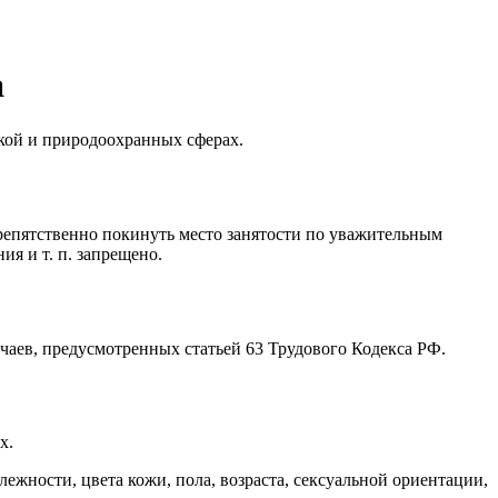
а
кой и природоохранных сферах.
репятственно покинуть место занятости по уважительным
ения
и т. п.
запрещено.
учаев, предусмотренных статьей 63 Трудового Кодекса РФ.
х.
ности, цвета кожи, пола, возраста, сексуальной ориентации,