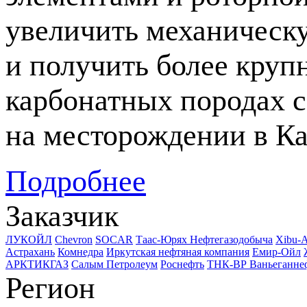
увеличить механическ
и получить более кру
карбонатных породах 
на месторождении в Ка
Подробнее
Заказчик
ЛУКОЙЛ
Chevron
SOCAR
Таас-Юрях Нефтегазодобыча
Xibu-
Астрахань
Комнедра
Иркутская нефтяная компания
Емир-Ойл
АРКТИКГАЗ
Салым Петролеум
Роснефть
ТНК-ВР Ваньеганне
Регион