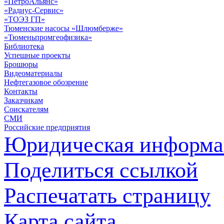
«ПетроАльянс»
«Радиус-Сервис»
«ТОЭЗ ГП»
Тюменские насосы «Шлюмберже»
«Тюменьпромгеофизика»
Библиотека
Успешные проекты
Брошюры
Видеоматериалы
Нефтегазовое обозрение
Контакты
Заказчикам
Соискателям
СМИ
Российские предприятия
Юридическая информа
Поделиться ссылкой
Распечатать страницу
Карта сайта