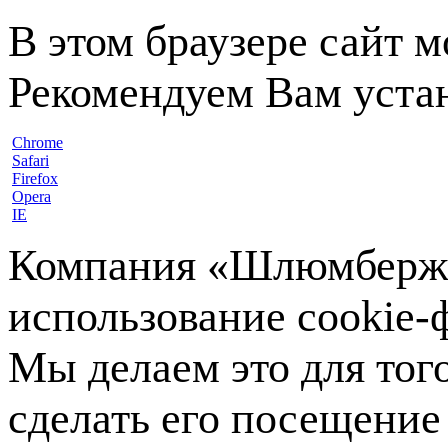
В этом браузере сайт 
Рекомендуем Вам устан
Chrome
Safari
Firefox
Opera
IE
Компания «Шлюмберже»
использование cookie-ф
Мы делаем это для тог
сделать его посещение