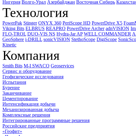
Нигерия
Волго-Урал
Азербайджан
Восточная Сибирь
Казахста
Технология
PowerPak
Stinger
ONYX 360
PeriScope HD
PowerDrive X5
Foam
Viking Bits
ELBRUS
REAPRO
PowerDrive Archer
adnVISION
Im
FLO-TROL
DUO-VIS NS
Hydra-Jar AP
WELL COMMANDER
A
GeoSphere
i-DRILL
sonicVISION
StethoScope
DigiScope
SonicSc
Kinetic
Компания
Smith Bits
M-I SWACO
Geoservices
Сервис и оборудование
Геофизические исследования
Испытания
Бурение
Заканчивание
Цементирование
Интенсификация добычи
Механизированная добыча
Комплексные решения
Интегрированные программные решения
Российские предприятия
«Геофит»