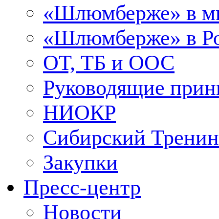
«Шлюмберже» в м
«Шлюмберже» в Ро
ОТ, ТБ и ООС
Руководящие при
НИОКР
Сибирский Тренин
Закупки
Пресс-центр
Новости