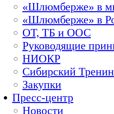
«Шлюмберже» в м
«Шлюмберже» в Ро
ОТ, ТБ и ООС
Руководящие при
НИОКР
Сибирский Тренин
Закупки
Пресс-центр
Новости