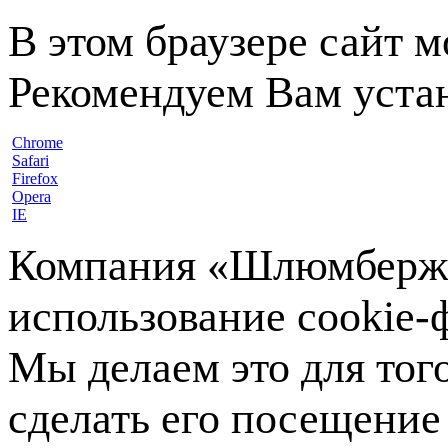
В этом браузере сайт 
Рекомендуем Вам устан
Chrome
Safari
Firefox
Opera
IE
Компания «Шлюмберже»
использование cookie-ф
Мы делаем это для тог
сделать его посещение