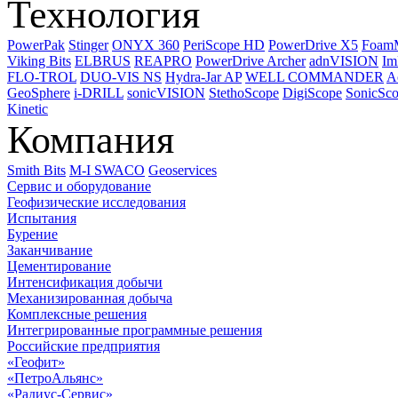
Технология
PowerPak
Stinger
ONYX 360
PeriScope HD
PowerDrive X5
Foam
Viking Bits
ELBRUS
REAPRO
PowerDrive Archer
adnVISION
Im
FLO-TROL
DUO-VIS NS
Hydra-Jar AP
WELL COMMANDER
A
GeoSphere
i-DRILL
sonicVISION
StethoScope
DigiScope
SonicSc
Kinetic
Компания
Smith Bits
M-I SWACO
Geoservices
Сервис и оборудование
Геофизические исследования
Испытания
Бурение
Заканчивание
Цементирование
Интенсификация добычи
Механизированная добыча
Комплексные решения
Интегрированные программные решения
Российские предприятия
«Геофит»
«ПетроАльянс»
«Радиус-Сервис»