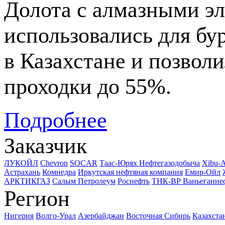
Долота с алмазными э
использовались для бу
в Казахстане и позвол
проходки до 55%.
Подробнее
Заказчик
ЛУКОЙЛ
Chevron
SOCAR
Таас-Юрях Нефтегазодобыча
Xibu-
Астрахань
Комнедра
Иркутская нефтяная компания
Емир-Ойл
АРКТИКГАЗ
Салым Петролеум
Роснефть
ТНК-ВР Ваньеганне
Регион
Нигерия
Волго-Урал
Азербайджан
Восточная Сибирь
Казахста