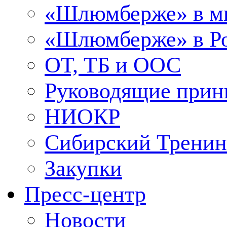
«Шлюмберже» в м
«Шлюмберже» в Ро
ОТ, ТБ и ООС
Руководящие при
НИОКР
Сибирский Тренин
Закупки
Пресс-центр
Новости