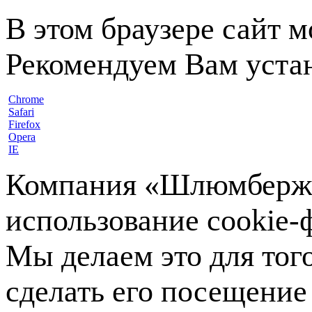
В этом браузере сайт 
Рекомендуем Вам устан
Chrome
Safari
Firefox
Opera
IE
Компания «Шлюмберже»
использование cookie-ф
Мы делаем это для тог
сделать его посещение