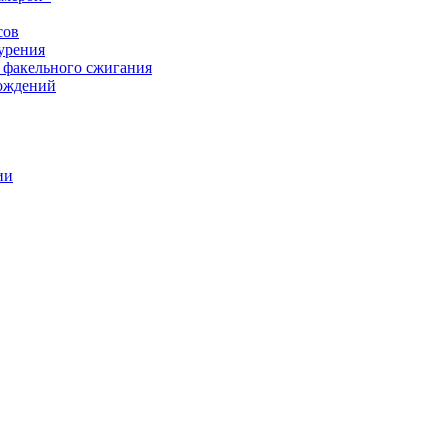
сов
урения
 факельного сжигания
рождений
ии