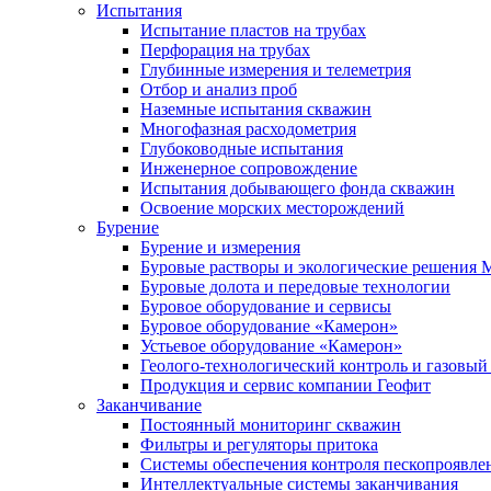
Испытания
Испытание пластов на трубах
Перфорация на трубах
Глубинные измерения и телеметрия
Отбор и анализ проб
Наземные испытания скважин
Многофазная расходометрия
Глубоководные испытания
Инженерное сопровождение
Испытания добывающего фонда скважин
Освоение морских месторождений
Бурение
Бурение и измерения
Буровые растворы и экологические решения
Буровые долота и передовые технологии
Буровое оборудование и сервисы
Буровое оборудование «Камерон»
Устьевое оборудование «Камерон»
Геолого-технологический контроль и газовый
Продукция и сервис компании Геофит
Заканчивание
Постоянный мониторинг скважин
Фильтры и регуляторы притока
Cистемы обеспечения контроля пескопроявле
Интеллектуальные системы заканчивания