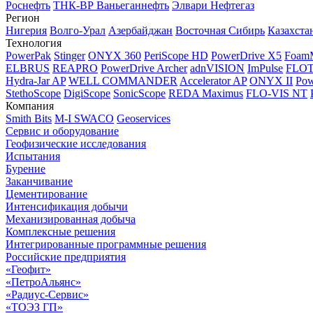
Роснефть
ТНК-ВР Ваньеганнефть
Элвари Нефтегаз
Регион
Нигерия
Волго-Урал
Азербайджан
Восточная Сибирь
Казахста
Технология
PowerPak
Stinger
ONYX 360
PeriScope HD
PowerDrive X5
Foam
ELBRUS
REAPRO
PowerDrive Archer
adnVISION
ImPulse
FLO
Hydra-Jar AP
WELL COMMANDER
Accelerator AP
ONYX II
Pow
StethoScope
DigiScope
SonicScope
REDA Maximus
FLO-VIS NT
Компания
Smith Bits
M-I SWACO
Geoservices
Сервис и оборудование
Геофизические исследования
Испытания
Бурение
Заканчивание
Цементирование
Интенсификация добычи
Механизированная добыча
Комплексные решения
Интегрированные программные решения
Российские предприятия
«Геофит»
«ПетроАльянс»
«Радиус-Сервис»
«ТОЭЗ ГП»