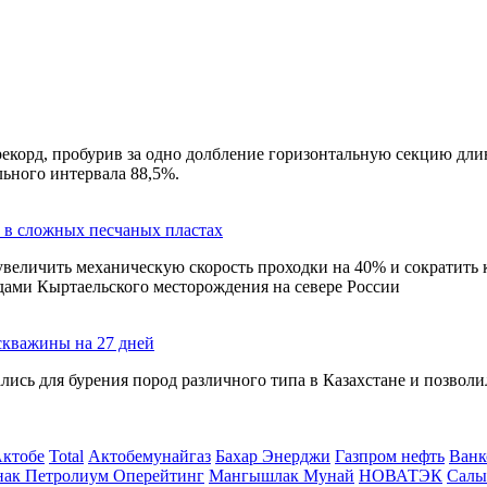
екорд, пробурив за одно долбление горизонтальную секцию дли
ьного интервала 88,5%.
 в сложных песчаных пластах
увеличить механическую скорость проходки на 40% и сократить
ами Кыртаельского месторождения на севере России
скважины на 27 дней
ись для бурения пород различного типа в Казахстане и позвол
Актобе
Total
Актобемунайгаз
Бахар Энерджи
Газпром нефть
Ванк
нак Петролиум Оперейтинг
Мангышлак Мунай
НОВАТЭК
Салы