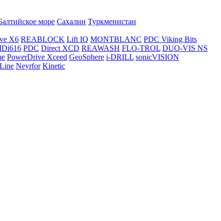
Балтийское море
Сахалин
Туркменистан
ve X6
REABLOCK
Lift IQ
MONTBLANC
PDC Viking Bits
Di616
PDC
Direct XCD
REAWASH
FLO-TROL
DUO-VIS NS
me
PowerDrive Xceed
GeoSphere
i-DRILL
sonicVISION
Line
Neyrfor
Kinetic