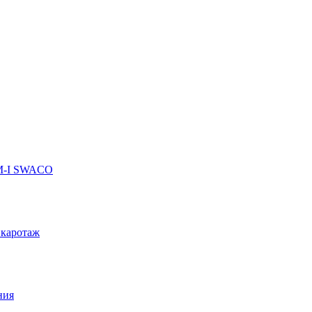
 M-I SWACO
 каротаж
ния