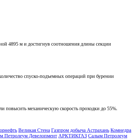
ной 4895 м и достигнув соотношения длины секции
 количество
спуско-подъемных
операций при бурении
или повысить механическую скорость проходки до 55%.
орнефть
Великая Стена
Газпром добыча Астрахань
Комнедра
м Петролеум Девелопмент
АРКТИКГАЗ
Салым Петролеум