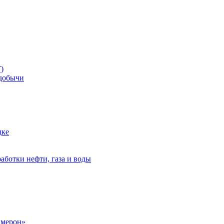
)
добычи
дке
аботки нефти, газа и воды
амерон»