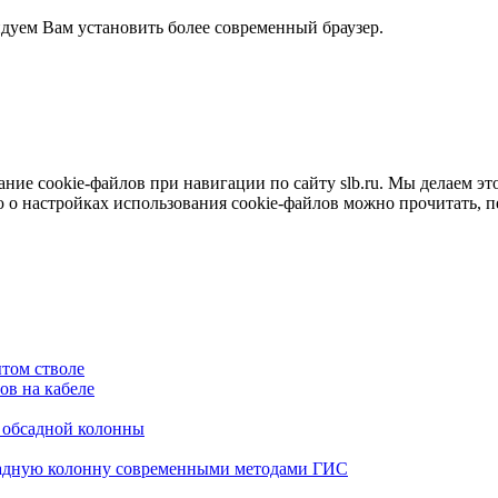
ндуем Вам установить более современный браузер.
е cookie-файлов при навигации по сайту slb.ru. Мы делаем это 
о настройках использования cookie-файлов можно прочитать, 
том стволе
в на кабеле
я обсадной колонны
садную колонну современными методами ГИС