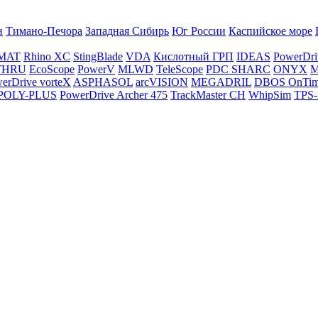
н
Тимано-Печора
Западная Сибирь
Юг России
Каспийское море
MAT
Rhino XC
StingBlade
VDA
Кислотный ГРП
IDEAS
PowerDri
THRU
EcoScope
PowerV
MLWD
TeleScope
PDC SHARC
ONYX
M
erDrive vorteX
ASPHASOL
arcVISION
MEGADRIL
DBOS OnTi
POLY-PLUS
PowerDrive Archer 475
TrackMaster CH
WhipSim
TPS-