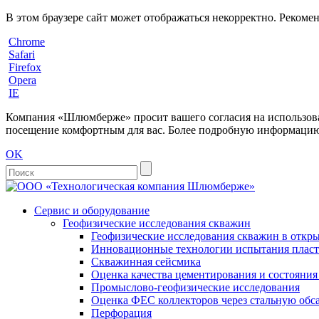
В этом браузере сайт может отображаться некорректно. Рекоме
Chrome
Safari
Firefox
Opera
IE
Компания «Шлюмберже» просит вашего согласия на использовани
посещение комфортным для вас. Более подробную информацию 
OK
Сервис и оборудование
Геофизические исследования скважин
Геофизические исследования скважин в откры
Инновационные технологии испытания пласто
Скважинная сейсмика
Оценка качества цементирования и состояни
Промыслово-геофизические исследования
Оценка ФЕС коллекторов через стальную об
Перфорация