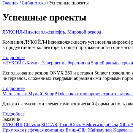
Главная
/
Библиотека
/
Успешные проекты
Успешные проекты
ЛУКОЙЛ-Нижневолжскнефть. Мировой рекорд
Компания
ЛУКОЙЛ-Нижневолжскнефть
установила мировой р
в продуктивном коллекторе к общей протяженности горизонтал
Подробнее
«ЛУКОЙЛ-Коми». Завершение бурения на 5 дней раньше срока
Использование резцов ONYX 360 и вставки Stinger позволило 
интервалов, сложенных твердыми абразивными горными пород
Подробнее
Мангышлак Мунай. StingBlade сократило время строительства 
Долота с алмазными элементами конической формы использовал
Подробнее
Заказчик
ЛУКОЙЛ
Chevron
SOCAR
Таас-Юрях Нефтегазодобыча
Xibu-
Иркутская нефтяная компания
Емир-Ойл
Жайкмунай
Kарачага