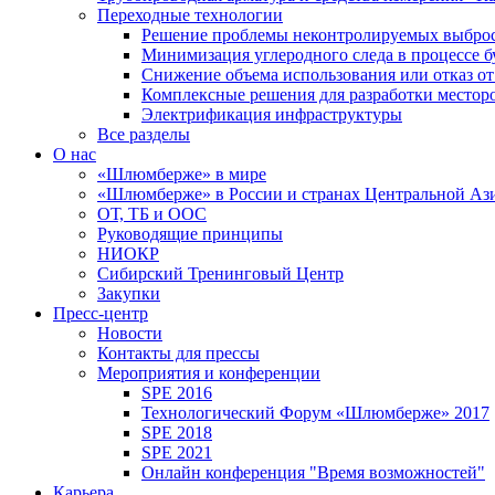
Переходные технологии
Решение проблемы неконтролируемых выбро
Минимизация углеродного следа в процессе б
Снижение объема использования или отказ от
Комплексные решения для разработки место
Электрификация инфраструктуры
Все разделы
О нас
«Шлюмберже» в мире
«Шлюмберже» в России и странах Центральной Аз
ОТ, ТБ и ООС
Руководящие принципы
НИОКР
Сибирский Тренинговый Центр
Закупки
Пресс-центр
Новости
Контакты для прессы
Мероприятия и конференции
SPE 2016
Технологический Форум «Шлюмберже» 2017
SPE 2018
SPE 2021
Онлайн конференция "Время возможностей"
Карьера