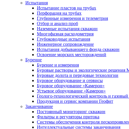
Испытания
Испытание пластов на трубах
Перфорация на трубах
Глубинные измерения и телеметрия
Отбор и анализ проб
Наземные испытания скважин
Многофазная расходометрия
Глубоководные испытания
Инженерное сопровождение
Испытания добывающего фонда скважин
Освоение морских месторождений
Бурение
Бурение и измерения
Буровые растворы и экологические решения
Буровые долота и передовые технологии
Буровое оборудование и сервисы
Буровое оборудование «Камерон»
Устьевое оборудование «Камерон»
Геолого-технологический контроль и газовый
Продукция и сервис компании Геофит
Заканчивание
Постоянный мониторинг скважин
Фильтры и регуляторы притока
Cистемы обеспечения контроля пескопроявле
Интеллектуальные системы заканчивания