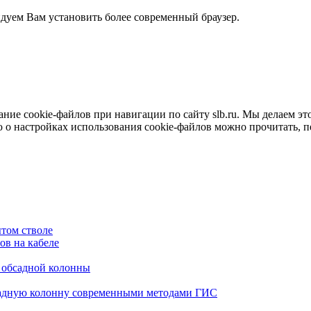
ндуем Вам установить более современный браузер.
е cookie-файлов при навигации по сайту slb.ru. Мы делаем это 
о настройках использования cookie-файлов можно прочитать, 
том стволе
в на кабеле
я обсадной колонны
садную колонну современными методами ГИС