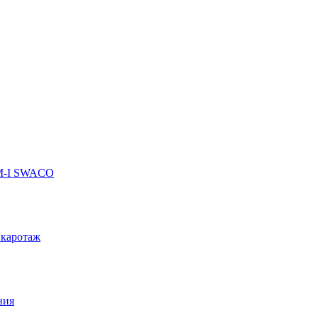
 M-I SWACO
 каротаж
ния