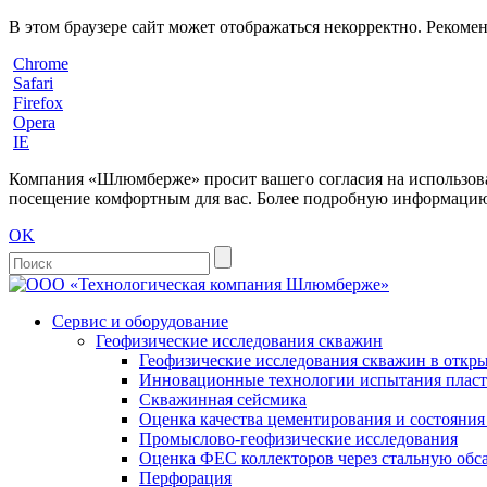
В этом браузере сайт может отображаться некорректно. Рекоме
Chrome
Safari
Firefox
Opera
IE
Компания «Шлюмберже» просит вашего согласия на использовани
посещение комфортным для вас. Более подробную информацию 
OK
Сервис и оборудование
Геофизические исследования скважин
Геофизические исследования скважин в откры
Инновационные технологии испытания пласто
Скважинная сейсмика
Оценка качества цементирования и состояни
Промыслово-геофизические исследования
Оценка ФЕС коллекторов через стальную об
Перфорация