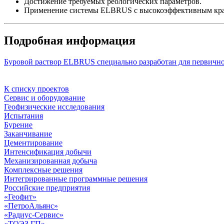
Достижение требуемых реологических параметров.
Применение системы ELBRUS с высокоэффективным крах
Подробная информация
Буровой раствор ELBRUS специально разработан для первичн
К списку проектов
Сервис и оборудование
Геофизические исследования
Испытания
Бурение
Заканчивание
Цементирование
Интенсификация добычи
Механизированная добыча
Комплексные решения
Интегрированные программные решения
Российские предприятия
«Геофит»
«ПетроАльянс»
«Радиус-Сервис»
«ТОЭЗ ГП»