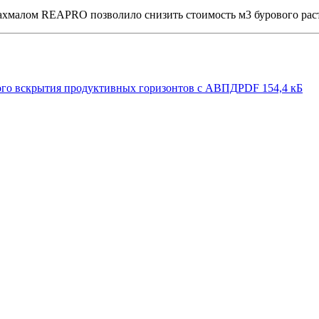
малом REAPRO позволило снизить стоимость м3 бурового раст
ого вскрытия продуктивных горизонтов с АВПД
PDF 154,4 кБ