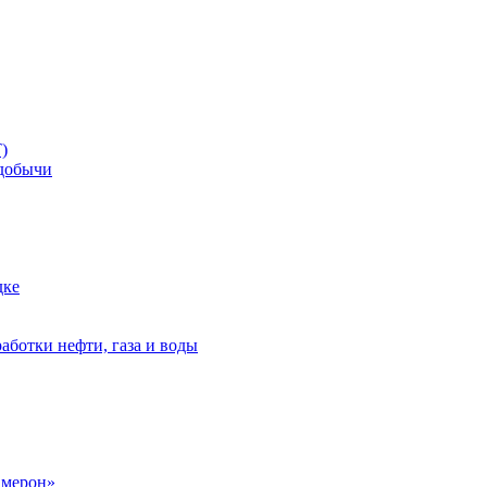
)
добычи
дке
аботки нефти, газа и воды
амерон»