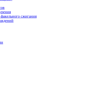
сов
урения
 факельного сжигания
рождений
ии