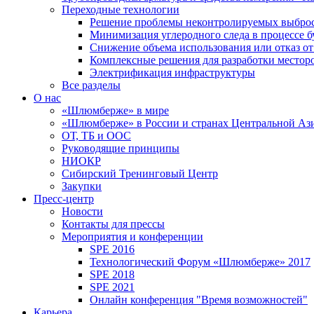
Переходные технологии
Решение проблемы неконтролируемых выбро
Минимизация углеродного следа в процессе б
Снижение объема использования или отказ от
Комплексные решения для разработки место
Электрификация инфраструктуры
Все разделы
О нас
«Шлюмберже» в мире
«Шлюмберже» в России и странах Центральной Аз
ОТ, ТБ и ООС
Руководящие принципы
НИОКР
Сибирский Тренинговый Центр
Закупки
Пресс-центр
Новости
Контакты для прессы
Мероприятия и конференции
SPE 2016
Технологический Форум «Шлюмберже» 2017
SPE 2018
SPE 2021
Онлайн конференция "Время возможностей"
Карьера