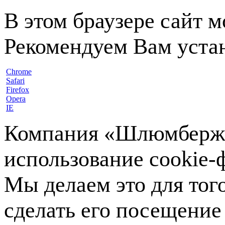
В этом браузере сайт 
Рекомендуем Вам устан
Chrome
Safari
Firefox
Opera
IE
Компания «Шлюмберже»
использование cookie-ф
Мы делаем это для тог
сделать его посещение