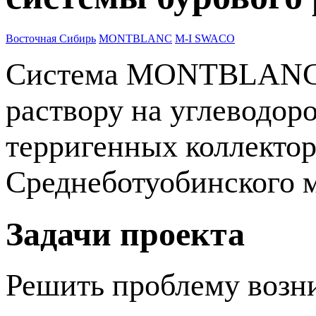
Восточная Сибирь
MONTBLANC
M-I SWACO
Система MONTBLANC я
раствору на углеводор
терригенных коллекто
Среднеботуобинского 
Задачи проекта
Решить проблему возн