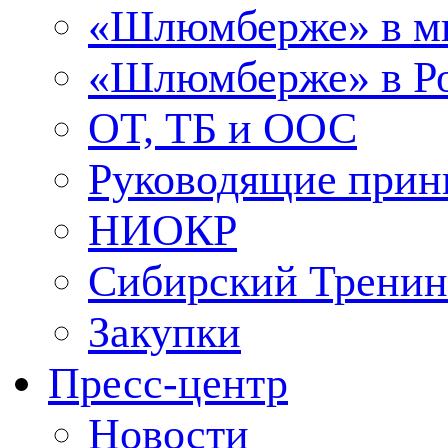
«Шлюмберже» в м
«Шлюмберже» в Ро
ОТ, ТБ и ООС
Руководящие при
НИОКР
Сибирский Тренин
Закупки
Пресс-центр
Новости