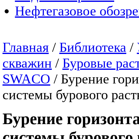
Нефтегазовое обозр
Главная
/
Библиотека
/
скважин
/
Буровые рас
SWACO
/
Бурение гор
системы бурового ра
Бурение горизонт
системы буровог