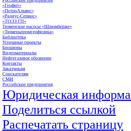
Российские предприятия
«Геофит»
«ПетроАльянс»
«Радиус-Сервис»
«ТОЭЗ ГП»
Тюменские насосы «Шлюмберже»
«Тюменьпромгеофизика»
Библиотека
Успешные проекты
Брошюры
Видеоматериалы
Нефтегазовое обозрение
Контакты
Заказчикам
Соискателям
СМИ
Российские предприятия
Юридическая информа
Поделиться ссылкой
Распечатать страницу