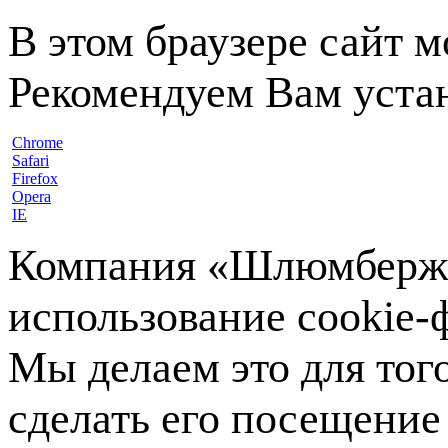
В этом браузере сайт 
Рекомендуем Вам устан
Chrome
Safari
Firefox
Opera
IE
Компания «Шлюмберже»
использование cookie-ф
Мы делаем это для тог
сделать его посещение