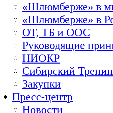
«Шлюмберже» в м
«Шлюмберже» в Ро
ОТ, ТБ и ООС
Руководящие при
НИОКР
Сибирский Тренин
Закупки
Пресс-центр
Новости