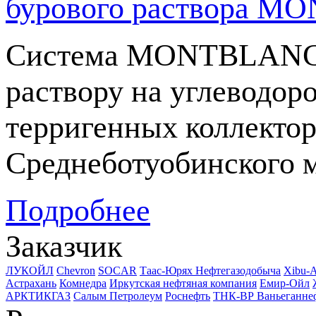
бурового раствора 
Система MONTBLANC я
раствору на углеводор
терригенных коллекто
Среднеботуобинского 
Подробнее
Заказчик
ЛУКОЙЛ
Chevron
SOCAR
Таас-Юрях Нефтегазодобыча
Xibu-
Астрахань
Комнедра
Иркутская нефтяная компания
Емир-Ойл
АРКТИКГАЗ
Салым Петролеум
Роснефть
ТНК-ВР Ваньеганне