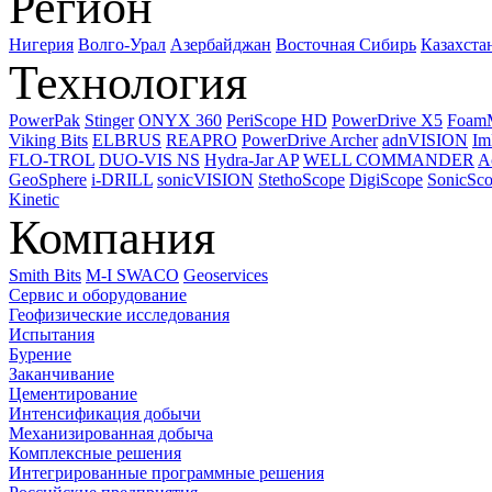
Регион
Нигерия
Волго-Урал
Азербайджан
Восточная Сибирь
Казахста
Технология
PowerPak
Stinger
ONYX 360
PeriScope HD
PowerDrive X5
Foam
Viking Bits
ELBRUS
REAPRO
PowerDrive Archer
adnVISION
Im
FLO-TROL
DUO-VIS NS
Hydra-Jar AP
WELL COMMANDER
A
GeoSphere
i-DRILL
sonicVISION
StethoScope
DigiScope
SonicSc
Kinetic
Компания
Smith Bits
M-I SWACO
Geoservices
Сервис и оборудование
Геофизические исследования
Испытания
Бурение
Заканчивание
Цементирование
Интенсификация добычи
Механизированная добыча
Комплексные решения
Интегрированные программные решения