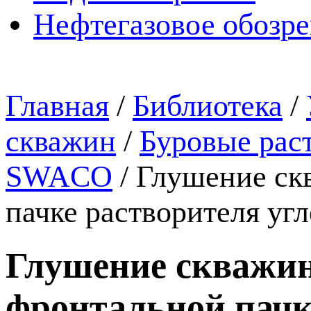
Нефтегазовое обозр
Главная
/
Библиотека
/
скважин
/
Буровые рас
SWACO
/
Глушение ск
пачке растворителя у
Глушение скважин
фронтальной пачк