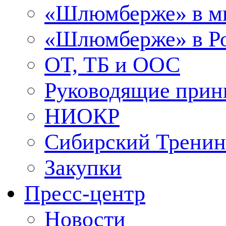
«Шлюмберже» в м
«Шлюмберже» в Ро
ОТ, ТБ и ООС
Руководящие при
НИОКР
Сибирский Тренин
Закупки
Пресс-центр
Новости