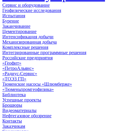
Сервис и оборудование
Геофизические исследования
Испытания
Бурение
Заканчивание
Цементирование
Интенсификация добычи
Механизированная добыча
Комплексные решения
Интегрированные программные решения
Российские предприятия
«Геофит»
«ПетроАльянс»
«Радиус-Сервис»
«ТОЭЗ ГП»
Тюменские насосы «Шлюмберже»
«Тюменьпромгеофизика»
Библиотека
Успешные проекты
Брошюры
Видеоматериалы
Нефтегазовое обозрение
Контакты
Заказчикам