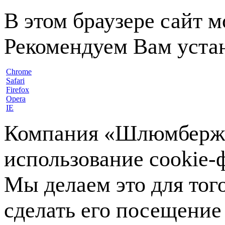
В этом браузере сайт 
Рекомендуем Вам устан
Chrome
Safari
Firefox
Opera
IE
Компания «Шлюмберже»
использование cookie-ф
Мы делаем это для тог
сделать его посещение