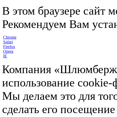
В этом браузере сайт 
Рекомендуем Вам устан
Chrome
Safari
Firefox
Opera
IE
Компания «Шлюмберже»
использование cookie-ф
Мы делаем это для тог
сделать его посещение