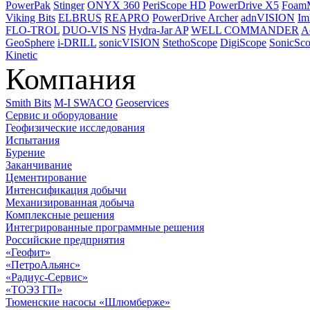
PowerPak
Stinger
ONYX 360
PeriScope HD
PowerDrive X5
Foam
Viking Bits
ELBRUS
REAPRO
PowerDrive Archer
adnVISION
Im
FLO-TROL
DUO-VIS NS
Hydra-Jar AP
WELL COMMANDER
A
GeoSphere
i-DRILL
sonicVISION
StethoScope
DigiScope
SonicSc
Kinetic
Компания
Smith Bits
M-I SWACO
Geoservices
Сервис и оборудование
Геофизические исследования
Испытания
Бурение
Заканчивание
Цементирование
Интенсификация добычи
Механизированная добыча
Комплексные решения
Интегрированные программные решения
Российские предприятия
«Геофит»
«ПетроАльянс»
«Радиус-Сервис»
«ТОЭЗ ГП»
Тюменские насосы «Шлюмберже»