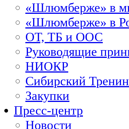
«Шлюмберже» в м
«Шлюмберже» в Ро
ОТ, ТБ и ООС
Руководящие при
НИОКР
Сибирский Тренин
Закупки
Пресс-центр
Новости