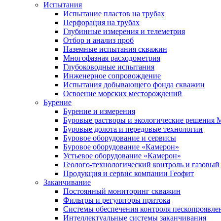
Испытания
Испытание пластов на трубах
Перфорация на трубах
Глубинные измерения и телеметрия
Отбор и анализ проб
Наземные испытания скважин
Многофазная расходометрия
Глубоководные испытания
Инженерное сопровождение
Испытания добывающего фонда скважин
Освоение морских месторождений
Бурение
Бурение и измерения
Буровые растворы и экологические решения
Буровые долота и передовые технологии
Буровое оборудование и сервисы
Буровое оборудование «Камерон»
Устьевое оборудование «Камерон»
Геолого-технологический контроль и газовый
Продукция и сервис компании Геофит
Заканчивание
Постоянный мониторинг скважин
Фильтры и регуляторы притока
Cистемы обеспечения контроля пескопроявле
Интеллектуальные системы заканчивания