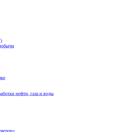
)
добычи
дке
аботки нефти, газа и воды
амерон»