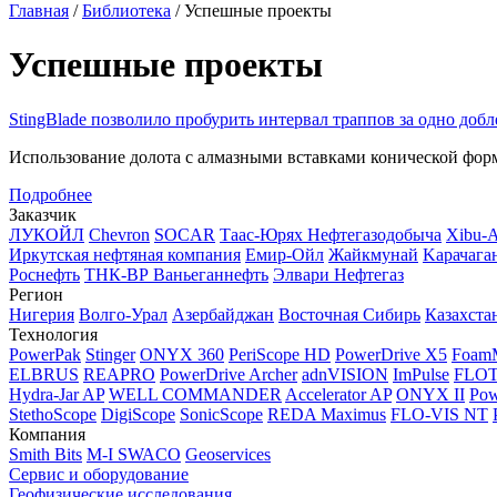
Главная
/
Библиотека
/
Успешные проекты
Успешные проекты
StingBlade позволило пробурить интервал траппов за одно добл
Использование долота с алмазными вставками конической фор
Подробнее
Заказчик
ЛУКОЙЛ
Chevron
SOCAR
Таас-Юрях Нефтегазодобыча
Xibu-
Иркутская нефтяная компания
Емир-Ойл
Жайкмунай
Kарачага
Роснефть
ТНК-ВР Ваньеганнефть
Элвари Нефтегаз
Регион
Нигерия
Волго-Урал
Азербайджан
Восточная Сибирь
Казахста
Технология
PowerPak
Stinger
ONYX 360
PeriScope HD
PowerDrive X5
Foam
ELBRUS
REAPRO
PowerDrive Archer
adnVISION
ImPulse
FLO
Hydra-Jar AP
WELL COMMANDER
Accelerator AP
ONYX II
Pow
StethoScope
DigiScope
SonicScope
REDA Maximus
FLO-VIS NT
Компания
Smith Bits
M-I SWACO
Geoservices
Сервис и оборудование
Геофизические исследования