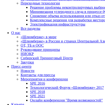
Переходные технологии
Решение проблемы неконтролируемых выбро
Минимизация углеродного следа в процессе б
Снижение объема использования или отказ от
Комплексные решения для разработки место
Электрификация инфраструктуры
Все разделы
О нас
«Шлюмберже» в мире
«Шлюмберже» в России и странах Центральной Аз
ОТ, ТБ и ООС
Руководящие принципы
НИОКР
Сибирский Тренинговый Центр
Закупки
Пресс-центр
Новости
Контакты для прессы
Мероприятия и конференции
SPE 2016
Технологический Форум «Шлюмберже» 2017
SPE 2018
SPE 2021
Онлайн конференция "Время возможностей"
Карьера