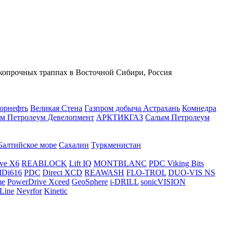
копрочных траппах в Восточной Сибири, Россия
орнефть
Великая Стена
Газпром добыча Астрахань
Комнедра
м Петролеум Девелопмент
АРКТИКГАЗ
Салым Петролеум
Балтийское море
Сахалин
Туркменистан
ve X6
REABLOCK
Lift IQ
MONTBLANC
PDC Viking Bits
Di616
PDC
Direct XCD
REAWASH
FLO-TROL
DUO-VIS NS
me
PowerDrive Xceed
GeoSphere
i-DRILL
sonicVISION
Line
Neyrfor
Kinetic