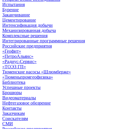
Испытания
Бурение
Заканчивание
Цементирование
Интенсификация добычи
Механизированная добыча
Комплексные решения
Интегрированные программные решения
Российские предприятия
«Геофит»
«ПетроАльянс»
«Радиус-Сервис»
«ТОЭЗ ГП»
Тюменские насосы «Шлюмберже»
«Тюменьпромгеофизика»
Библиотека
Успешные проекты
Брошюры
Видеоматериалы
Нефтегазовое обозрение
Контакты
Заказчикам
Соискателям
СМИ
Российские предприятия