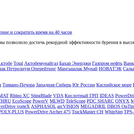
ение и сократить время на 40 часов
мы позволило достичь рекордной эффективности бурения в высо
Актобе
Total
Актобемунайгаз
Бахар Энерджи
Газпром нефть
Ванк
нак Петролиум Оперейтинг
Мангышлак Мунай
НОВАТЭК
Салы
н
Тимано-Печора
Западная Сибирь
Юг России
Каспийское море
MAT
Rhino XC
StingBlade
VDA
Кислотный ГРП
IDEAS
PowerDri
THRU
EcoScope
PowerV
MLWD
TeleScope
PDC SHARC
ONYX
M
erDrive vorteX
ASPHASOL
arcVISION
MEGADRIL
DBOS OnTi
POLY-PLUS
PowerDrive Archer 475
TrackMaster CH
WhipSim
TPS-