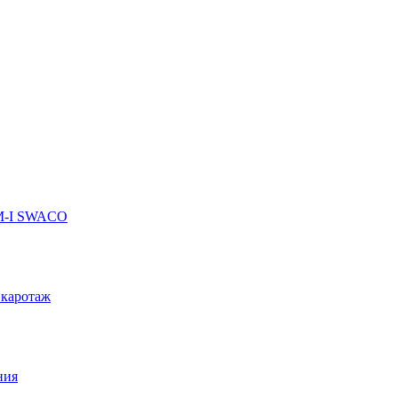
 M-I SWACO
 каротаж
ния