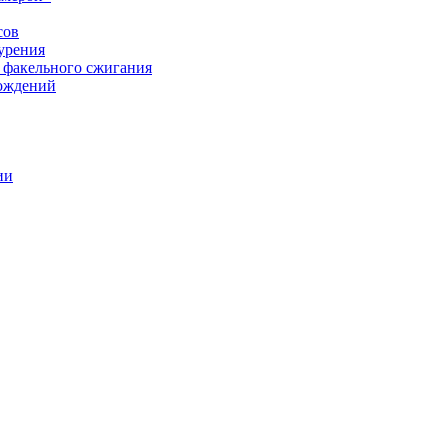
сов
урения
 факельного сжигания
рождений
ии