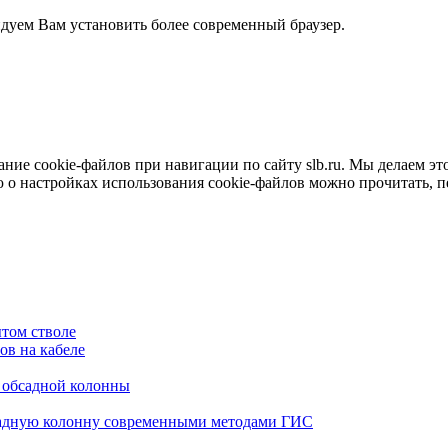
ндуем Вам установить более современный браузер.
е cookie-файлов при навигации по сайту slb.ru. Мы делаем это 
о настройках использования cookie-файлов можно прочитать, 
том стволе
в на кабеле
я обсадной колонны
садную колонну современными методами ГИС