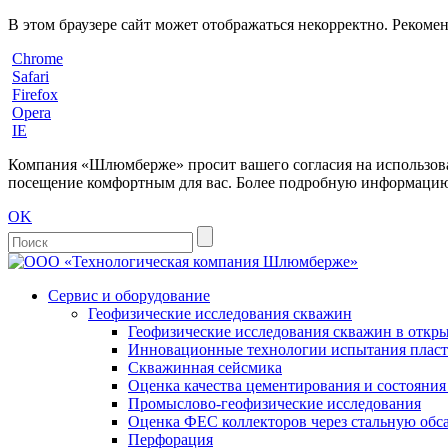
В этом браузере сайт может отображаться некорректно. Рекоме
Chrome
Safari
Firefox
Opera
IE
Компания «Шлюмберже» просит вашего согласия на использовани
посещение комфортным для вас. Более подробную информацию 
OK
Сервис и оборудование
Геофизические исследования скважин
Геофизические исследования скважин в откры
Инновационные технологии испытания пласто
Скважинная сейсмика
Оценка качества цементирования и состояни
Промыслово-геофизические исследования
Оценка ФЕС коллекторов через стальную об
Перфорация