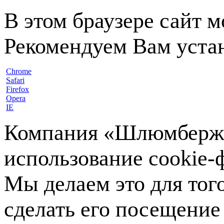
В этом браузере сайт 
Рекомендуем Вам устан
Chrome
Safari
Firefox
Opera
IE
Компания «Шлюмберже»
использование cookie-ф
Мы делаем это для тог
сделать его посещение