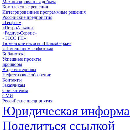
Механизированная добыча
Комплексные решения
Интегрированные программные решения
Российские предприятия
«Геофит»
«ПетроАльянс»
«Радиус-Сервис»
«ТОЭЗ ГП»
Тюменские насосы «Шлюмберже»
«Тюменьпромгеофизика»
Библиотека
Успешные проекты
Брошюры
Видеоматериалы
Нефтегазовое обозрение
Контакты
Заказчикам
Соискателям
СМИ
Российские предприятия
Юридическая информа
Поделиться ссылкой