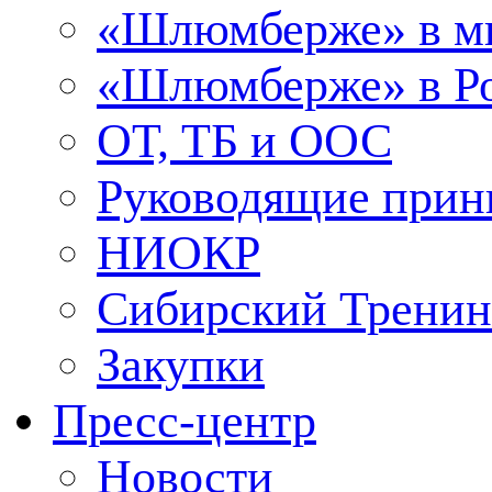
«Шлюмберже» в м
«Шлюмберже» в Ро
ОТ, ТБ и ООС
Руководящие при
НИОКР
Сибирский Тренин
Закупки
Пресс-центр
Новости