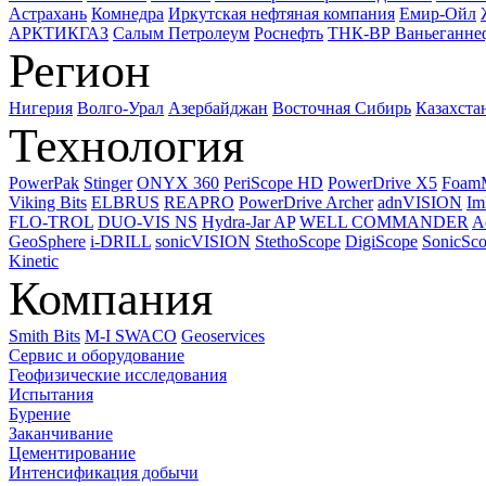
Астрахань
Комнедра
Иркутская нефтяная компания
Емир-Ойл
АРКТИКГАЗ
Салым Петролеум
Роснефть
ТНК-ВР Ваньеганне
Регион
Нигерия
Волго-Урал
Азербайджан
Восточная Сибирь
Казахста
Технология
PowerPak
Stinger
ONYX 360
PeriScope HD
PowerDrive X5
Foam
Viking Bits
ELBRUS
REAPRO
PowerDrive Archer
adnVISION
Im
FLO-TROL
DUO-VIS NS
Hydra-Jar AP
WELL COMMANDER
A
GeoSphere
i-DRILL
sonicVISION
StethoScope
DigiScope
SonicSc
Kinetic
Компания
Smith Bits
M-I SWACO
Geoservices
Сервис и оборудование
Геофизические исследования
Испытания
Бурение
Заканчивание
Цементирование
Интенсификация добычи