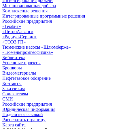
Интенсификация добычи
Механизированная добыча
Комплексные решения
Интегрированные программные решения
Российские предприятия
«Геофит»
«ПетроАльянс»
«Радиус-Сервис»
«ТОЭЗ ГП»
Тюменские насосы «Шлюмберже»
«Тюменьпромгеофизика»
Библиотека
Успешные проекты
Брошюры
Видеоматериалы
Нефтегазовое обозрение
Контакты
Заказчикам
Соискателям
СМИ
Российские предприятия
Юридическая информация
Поделиться ссылкой
Распечатать страницу
Карта сайта