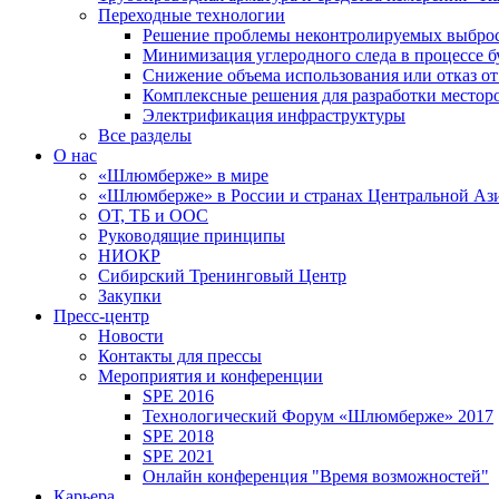
Переходные технологии
Решение проблемы неконтролируемых выбро
Минимизация углеродного следа в процессе б
Снижение объема использования или отказ от
Комплексные решения для разработки место
Электрификация инфраструктуры
Все разделы
О нас
«Шлюмберже» в мире
«Шлюмберже» в России и странах Центральной Аз
ОТ, ТБ и ООС
Руководящие принципы
НИОКР
Сибирский Тренинговый Центр
Закупки
Пресс-центр
Новости
Контакты для прессы
Мероприятия и конференции
SPE 2016
Технологический Форум «Шлюмберже» 2017
SPE 2018
SPE 2021
Онлайн конференция "Время возможностей"
Карьера