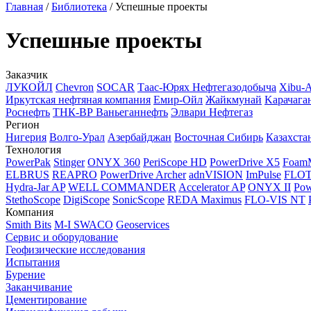
Главная
/
Библиотека
/
Успешные проекты
Успешные проекты
Заказчик
ЛУКОЙЛ
Chevron
SOCAR
Таас-Юрях Нефтегазодобыча
Xibu-
Иркутская нефтяная компания
Емир-Ойл
Жайкмунай
Kарачага
Роснефть
ТНК-ВР Ваньеганнефть
Элвари Нефтегаз
Регион
Нигерия
Волго-Урал
Азербайджан
Восточная Сибирь
Казахста
Технология
PowerPak
Stinger
ONYX 360
PeriScope HD
PowerDrive X5
Foam
ELBRUS
REAPRO
PowerDrive Archer
adnVISION
ImPulse
FLO
Hydra-Jar AP
WELL COMMANDER
Accelerator AP
ONYX II
Pow
StethoScope
DigiScope
SonicScope
REDA Maximus
FLO-VIS NT
Компания
Smith Bits
M-I SWACO
Geoservices
Сервис и оборудование
Геофизические исследования
Испытания
Бурение
Заканчивание
Цементирование