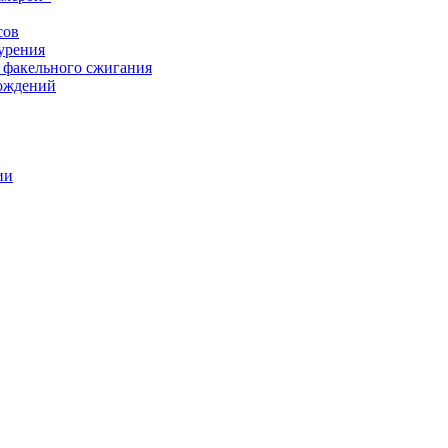
сов
урения
 факельного сжигания
рождений
ии