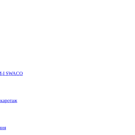
 M-I SWACO
 каротаж
ния