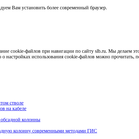
ндуем Вам установить более современный браузер.
е cookie-файлов при навигации по сайту slb.ru. Мы делаем это 
о настройках использования cookie-файлов можно прочитать, 
том стволе
в на кабеле
я обсадной колонны
садную колонну современными методами ГИС