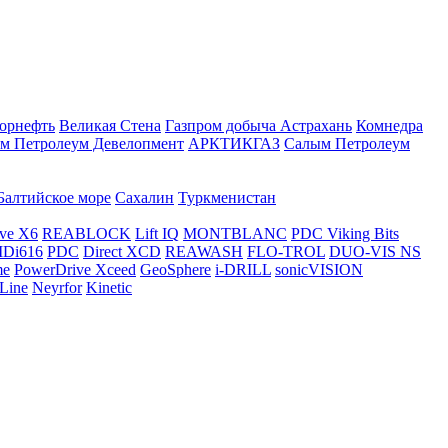
орнефть
Великая Стена
Газпром добыча Астрахань
Комнедра
м Петролеум Девелопмент
АРКТИКГАЗ
Салым Петролеум
Балтийское море
Сахалин
Туркменистан
ve X6
REABLOCK
Lift IQ
MONTBLANC
PDC Viking Bits
Di616
PDC
Direct XCD
REAWASH
FLO-TROL
DUO-VIS NS
me
PowerDrive Xceed
GeoSphere
i-DRILL
sonicVISION
Line
Neyrfor
Kinetic