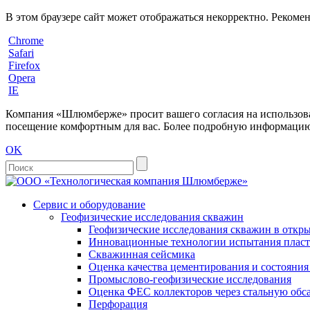
В этом браузере сайт может отображаться некорректно. Рекоме
Chrome
Safari
Firefox
Opera
IE
Компания «Шлюмберже» просит вашего согласия на использовани
посещение комфортным для вас. Более подробную информацию 
OK
Сервис и оборудование
Геофизические исследования скважин
Геофизические исследования скважин в откры
Инновационные технологии испытания пласто
Скважинная сейсмика
Оценка качества цементирования и состояни
Промыслово-геофизические исследования
Оценка ФЕС коллекторов через стальную об
Перфорация