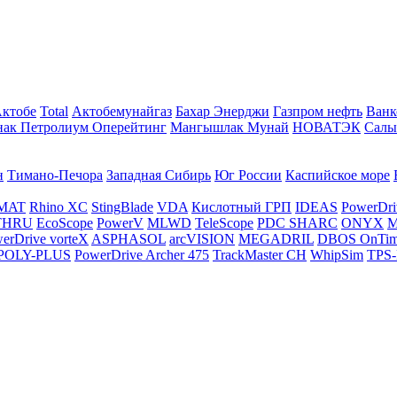
Актобе
Total
Актобемунайгаз
Бахар Энерджи
Газпром нефть
Ванк
нак Петролиум Оперейтинг
Мангышлак Мунай
НОВАТЭК
Салы
н
Тимано-Печора
Западная Сибирь
Юг России
Каспийское море
MAT
Rhino XC
StingBlade
VDA
Кислотный ГРП
IDEAS
PowerDri
THRU
EcoScope
PowerV
MLWD
TeleScope
PDC SHARC
ONYX
M
erDrive vorteX
ASPHASOL
arcVISION
MEGADRIL
DBOS OnTi
POLY-PLUS
PowerDrive Archer 475
TrackMaster CH
WhipSim
TPS-