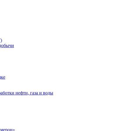
)
добычи
дке
аботки нефти, газа и воды
амерон»