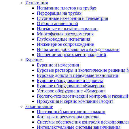
Испытания
Испытание пластов на трубах
Перфорация на трубах
Глубинные измерения и телеметрия
Отбор и анализ проб
Наземные испытания скважин
Многофазная расходометрия
Глубоководные испытания
Инженерное сопровождение
Испытания добывающего фонда скважин
Освоение морских месторождений
Бурение
Бурение и измерения
Буровые растворы и экологические решения
Буровые долота и передовые технологии
Буровое оборудование и сервисы
Буровое оборудование «Камерон»
Устьевое оборудование «Камерон»
Геолого-технологический контроль и газовый
Продукция и сервис компании Геофит
Заканчивание
Постоянный мониторинг скважин
Фильтры и регуляторы притока
Cистемы обеспечения контроля пескопроявле
Интеллектуальные системы заканчивания