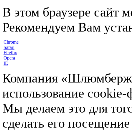
В этом браузере сайт 
Рекомендуем Вам устан
Chrome
Safari
Firefox
Opera
IE
Компания «Шлюмберже»
использование cookie-ф
Мы делаем это для тог
сделать его посещение