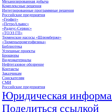
Механизированная добыча
Комплексные решения
Интегрированные программные решения
Российские предприятия
«Геофит»
«ПетроАльянс»
«Радиус-Сервис»
«ТОЭЗ ГП»
Тюменские насосы «Шлюмберже»
«Тюменьпромгеофизика»
Библиотека
Успешные проекты
Брошюры
Видеоматериалы
Нефтегазовое обозрение
Контакты
Заказчикам
Соискателям
СМИ
Российские предприятия
Юридическая информа
Поделиться ссылкой