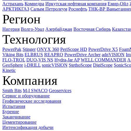
Астрахань
Комнедра
Иркутская нефтяная компания
Емир-Ойл
АРКТИКГАЗ
Салым Петролеум
Роснефть
ТНК-ВР Ваньеганне
Регион
Нигерия
Волго-Урал
Азербайджан
Восточная Сибирь
Казахста
Технология
PowerPak
Stinger
ONYX 360
PeriScope HD
PowerDrive X5
Foam
Viking Bits
ELBRUS
REAPRO
PowerDrive Archer
adnVISION
Im
FLO-TROL
DUO-VIS NS
Hydra-Jar AP
WELL COMMANDER
A
GeoSphere
i-DRILL
sonicVISION
StethoScope
DigiScope
SonicSc
Kinetic
Компания
Smith Bits
M-I SWACO
Geoservices
Сервис и оборудование
Геофизические исследования
Испытания
Бурение
Заканчивание
Цементирование
Интенсификация добычи