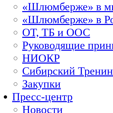
«Шлюмберже» в м
«Шлюмберже» в Ро
ОТ, ТБ и ООС
Руководящие при
НИОКР
Сибирский Тренин
Закупки
Пресс-центр
Новости