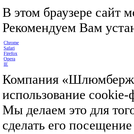
В этом браузере сайт 
Рекомендуем Вам устан
Chrome
Safari
Firefox
Opera
IE
Компания «Шлюмберже»
использование cookie-ф
Мы делаем это для тог
сделать его посещение