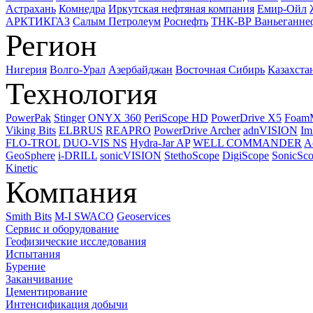
Астрахань
Комнедра
Иркутская нефтяная компания
Емир-Ойл
АРКТИКГАЗ
Салым Петролеум
Роснефть
ТНК-ВР Ваньеганне
Регион
Нигерия
Волго-Урал
Азербайджан
Восточная Сибирь
Казахста
Технология
PowerPak
Stinger
ONYX 360
PeriScope HD
PowerDrive X5
Foam
Viking Bits
ELBRUS
REAPRO
PowerDrive Archer
adnVISION
Im
FLO-TROL
DUO-VIS NS
Hydra-Jar AP
WELL COMMANDER
A
GeoSphere
i-DRILL
sonicVISION
StethoScope
DigiScope
SonicSc
Kinetic
Компания
Smith Bits
M-I SWACO
Geoservices
Сервис и оборудование
Геофизические исследования
Испытания
Бурение
Заканчивание
Цементирование
Интенсификация добычи