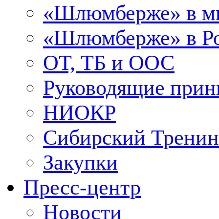
«Шлюмберже» в м
«Шлюмберже» в Ро
ОТ, ТБ и ООС
Руководящие при
НИОКР
Сибирский Тренин
Закупки
Пресс-центр
Новости