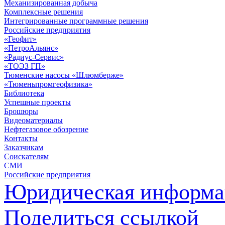
Механизированная добыча
Комплексные решения
Интегрированные программные решения
Российские предприятия
«Геофит»
«ПетроАльянс»
«Радиус-Сервис»
«ТОЭЗ ГП»
Тюменские насосы «Шлюмберже»
«Тюменьпромгеофизика»
Библиотека
Успешные проекты
Брошюры
Видеоматериалы
Нефтегазовое обозрение
Контакты
Заказчикам
Соискателям
СМИ
Российские предприятия
Юридическая информа
Поделиться ссылкой