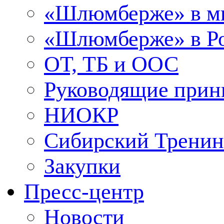
«Шлюмберже» в м
«Шлюмберже» в Ро
ОТ, ТБ и ООС
Руководящие при
НИОКР
Сибирский Тренин
Закупки
Пресс-центр
Новости