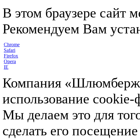
В этом браузере сайт 
Рекомендуем Вам устан
Chrome
Safari
Firefox
Opera
IE
Компания «Шлюмберже»
использование cookie-ф
Мы делаем это для тог
сделать его посещение