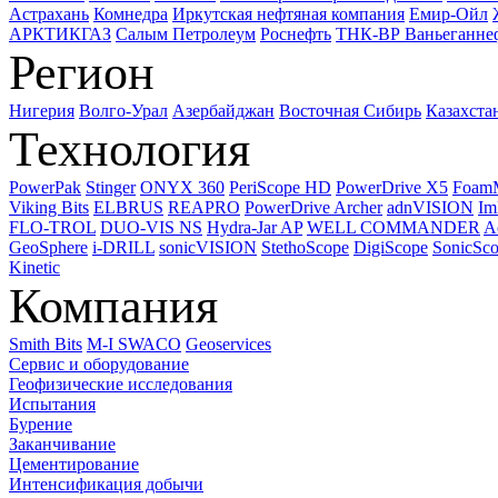
Астрахань
Комнедра
Иркутская нефтяная компания
Емир-Ойл
АРКТИКГАЗ
Салым Петролеум
Роснефть
ТНК-ВР Ваньеганне
Регион
Нигерия
Волго-Урал
Азербайджан
Восточная Сибирь
Казахста
Технология
PowerPak
Stinger
ONYX 360
PeriScope HD
PowerDrive X5
Foam
Viking Bits
ELBRUS
REAPRO
PowerDrive Archer
adnVISION
Im
FLO-TROL
DUO-VIS NS
Hydra-Jar AP
WELL COMMANDER
A
GeoSphere
i-DRILL
sonicVISION
StethoScope
DigiScope
SonicSc
Kinetic
Компания
Smith Bits
M-I SWACO
Geoservices
Сервис и оборудование
Геофизические исследования
Испытания
Бурение
Заканчивание
Цементирование
Интенсификация добычи