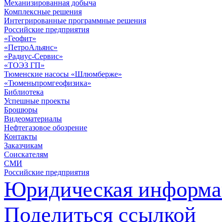
Механизированная добыча
Комплексные решения
Интегрированные программные решения
Российские предприятия
«Геофит»
«ПетроАльянс»
«Радиус-Сервис»
«ТОЭЗ ГП»
Тюменские насосы «Шлюмберже»
«Тюменьпромгеофизика»
Библиотека
Успешные проекты
Брошюры
Видеоматериалы
Нефтегазовое обозрение
Контакты
Заказчикам
Соискателям
СМИ
Российские предприятия
Юридическая информа
Поделиться ссылкой