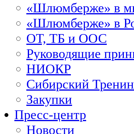
«Шлюмберже» в м
«Шлюмберже» в Ро
ОТ, ТБ и ООС
Руководящие при
НИОКР
Сибирский Тренин
Закупки
Пресс-центр
Новости