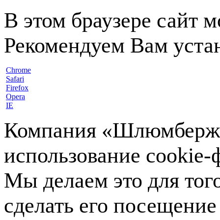
В этом браузере сайт 
Рекомендуем Вам устан
Chrome
Safari
Firefox
Opera
IE
Компания «Шлюмберже»
использование cookie-ф
Мы делаем это для тог
сделать его посещение