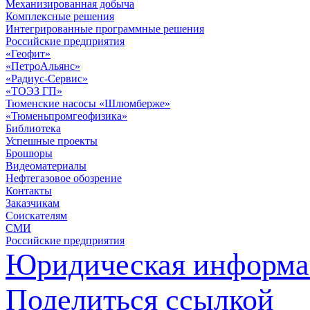
Механизированная добыча
Комплексные решения
Интегрированные программные решения
Российские предприятия
«Геофит»
«ПетроАльянс»
«Радиус-Сервис»
«ТОЭЗ ГП»
Тюменские насосы «Шлюмберже»
«Тюменьпромгеофизика»
Библиотека
Успешные проекты
Брошюры
Видеоматериалы
Нефтегазовое обозрение
Контакты
Заказчикам
Соискателям
СМИ
Российские предприятия
Юридическая информа
Поделиться ссылкой