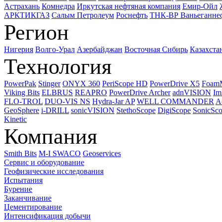
Астрахань
Комнедра
Иркутская нефтяная компания
Емир-Ойл
АРКТИКГАЗ
Салым Петролеум
Роснефть
ТНК-ВР Ваньеганне
Регион
Нигерия
Волго-Урал
Азербайджан
Восточная Сибирь
Казахста
Технология
PowerPak
Stinger
ONYX 360
PeriScope HD
PowerDrive X5
Foam
Viking Bits
ELBRUS
REAPRO
PowerDrive Archer
adnVISION
Im
FLO-TROL
DUO-VIS NS
Hydra-Jar AP
WELL COMMANDER
A
GeoSphere
i-DRILL
sonicVISION
StethoScope
DigiScope
SonicSc
Kinetic
Компания
Smith Bits
M-I SWACO
Geoservices
Сервис и оборудование
Геофизические исследования
Испытания
Бурение
Заканчивание
Цементирование
Интенсификация добычи