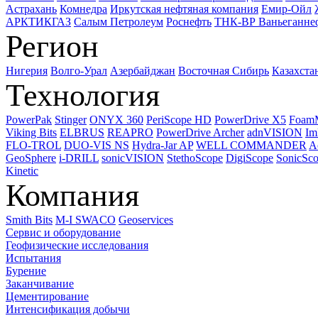
Астрахань
Комнедра
Иркутская нефтяная компания
Емир-Ойл
АРКТИКГАЗ
Салым Петролеум
Роснефть
ТНК-ВР Ваньеганне
Регион
Нигерия
Волго-Урал
Азербайджан
Восточная Сибирь
Казахста
Технология
PowerPak
Stinger
ONYX 360
PeriScope HD
PowerDrive X5
Foam
Viking Bits
ELBRUS
REAPRO
PowerDrive Archer
adnVISION
Im
FLO-TROL
DUO-VIS NS
Hydra-Jar AP
WELL COMMANDER
A
GeoSphere
i-DRILL
sonicVISION
StethoScope
DigiScope
SonicSc
Kinetic
Компания
Smith Bits
M-I SWACO
Geoservices
Сервис и оборудование
Геофизические исследования
Испытания
Бурение
Заканчивание
Цементирование
Интенсификация добычи