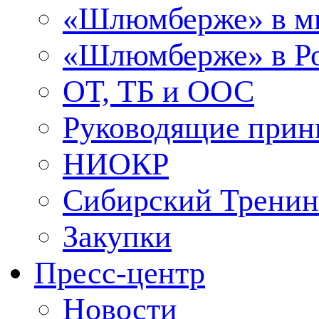
«Шлюмберже» в м
«Шлюмберже» в Ро
ОТ, ТБ и ООС
Руководящие при
НИОКР
Сибирский Тренин
Закупки
Пресс-центр
Новости