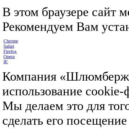
В этом браузере сайт 
Рекомендуем Вам устан
Chrome
Safari
Firefox
Opera
IE
Компания «Шлюмберже»
использование cookie-ф
Мы делаем это для тог
сделать его посещение