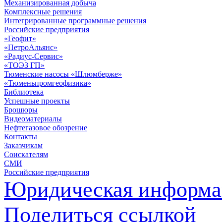
Механизированная добыча
Комплексные решения
Интегрированные программные решения
Российские предприятия
«Геофит»
«ПетроАльянс»
«Радиус-Сервис»
«ТОЭЗ ГП»
Тюменские насосы «Шлюмберже»
«Тюменьпромгеофизика»
Библиотека
Успешные проекты
Брошюры
Видеоматериалы
Нефтегазовое обозрение
Контакты
Заказчикам
Соискателям
СМИ
Российские предприятия
Юридическая информа
Поделиться ссылкой