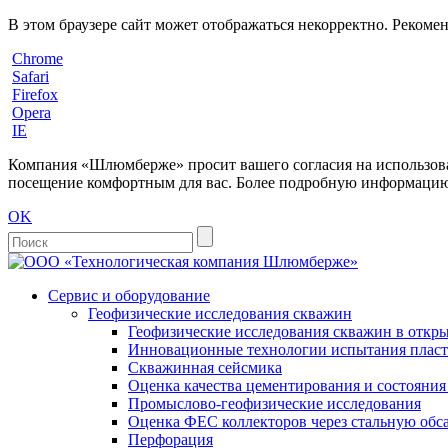
В этом браузере сайт может отображаться некорректно. Рекоме
Chrome
Safari
Firefox
Opera
IE
Компания «Шлюмберже» просит вашего согласия на использовани
посещение комфортным для вас. Более подробную информацию 
OK
Сервис и оборудование
Геофизические исследования скважин
Геофизические исследования скважин в откры
Инновационные технологии испытания пласто
Скважинная сейсмика
Оценка качества цементирования и состояни
Промыслово-геофизические исследования
Оценка ФЕС коллекторов через стальную об
Перфорация