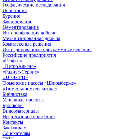
Геофизические исследования
Испытания
Бурение
Заканчивание
Цементирование
Интенсификация добычи
Механизированная добыча
Комплексные решения
Интегрированные программные решения
Российские предприятия
«Геофит»
«ПетроАльянс»
«Радиус-Сервис»
«ТОЭЗ ГП»
Тюменские насосы «Шлюмберже»
«Тюменьпромгеофизика»
Библиотека
Успешные проекты
Брошюры
Видеоматериалы
Нефтегазовое обозрение
Контакты
Заказчикам
Соискателям
СМИ