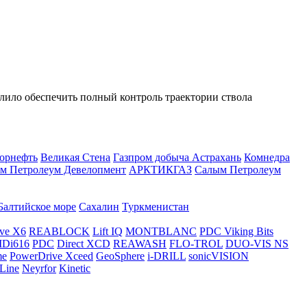
лило обеспечить полный контроль траектории ствола
орнефть
Великая Стена
Газпром добыча Астрахань
Комнедра
м Петролеум Девелопмент
АРКТИКГАЗ
Салым Петролеум
Балтийское море
Сахалин
Туркменистан
ve X6
REABLOCK
Lift IQ
MONTBLANC
PDC Viking Bits
Di616
PDC
Direct XCD
REAWASH
FLO-TROL
DUO-VIS NS
me
PowerDrive Xceed
GeoSphere
i-DRILL
sonicVISION
Line
Neyrfor
Kinetic