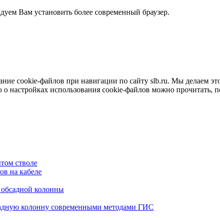
ндуем Вам установить более современный браузер.
е cookie-файлов при навигации по сайту slb.ru. Мы делаем это 
о настройках использования cookie-файлов можно прочитать, 
том стволе
в на кабеле
я обсадной колонны
садную колонну современными методами ГИС