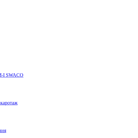
 M-I SWACO
 каротаж
ния