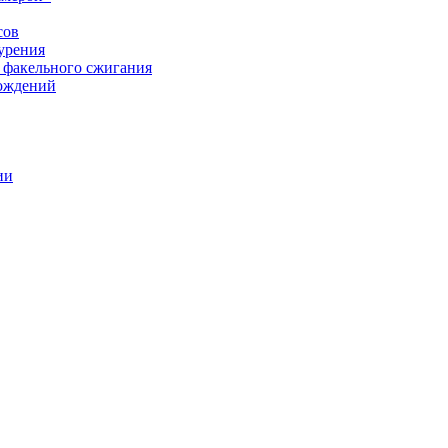
сов
урения
 факельного сжигания
рождений
ии