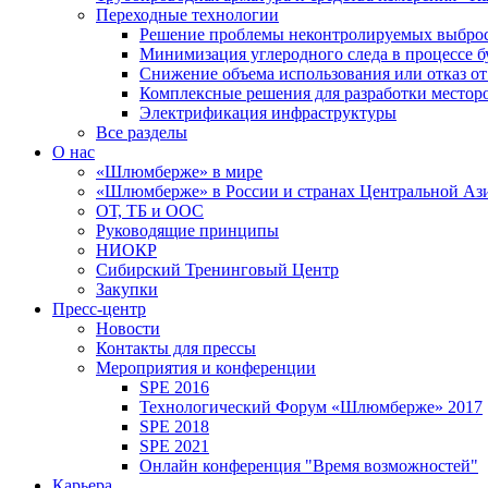
Переходные технологии
Решение проблемы неконтролируемых выбро
Минимизация углеродного следа в процессе б
Снижение объема использования или отказ от
Комплексные решения для разработки место
Электрификация инфраструктуры
Все разделы
О нас
«Шлюмберже» в мире
«Шлюмберже» в России и странах Центральной Аз
ОТ, ТБ и ООС
Руководящие принципы
НИОКР
Сибирский Тренинговый Центр
Закупки
Пресс-центр
Новости
Контакты для прессы
Мероприятия и конференции
SPE 2016
Технологический Форум «Шлюмберже» 2017
SPE 2018
SPE 2021
Онлайн конференция "Время возможностей"
Карьера