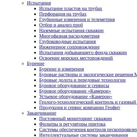
Испытания
Испытание пластов на трубах
Перфорация на трубах
Глубинные измерения и телеметрия
Отбор и анализ проб
Наземные испытания скважин
Многофазная расходометрия
Глубоководные испытания
Инженерное сопровождение
Испытания добывающего фонда скважин
Освоение морских месторождений
Бурение
Бурение и измерения
Буровые растворы и экологические решения
Буровые долота и передовые технологии
Буровое оборудование и сервисы
Буровое оборудование «Камерон»
Устьевое оборудование «Камерон»
Геолого-технологический контроль и газовый
Продукция и сервис компании Геофит
Заканчивание
Постоянный мониторинг скважин
Фильтры и регуляторы притока
Cистемы обеспечения контроля пескопроявле
Интеллектуальные системы заканчивания