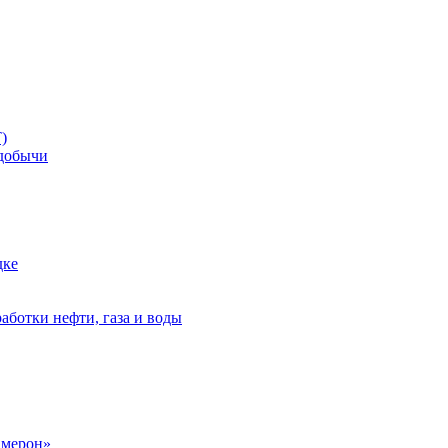
)
добычи
дке
аботки нефти, газа и воды
амерон»