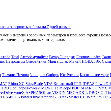
олила завершить работы на 7 дней раньше
емой измерения забойных параметров в процессе бурения позво
прохождении вертикальных интервалов.
Актобе
Total
Актобемунайгаз
Бахар Энерджи
Газпром нефть
Ванк
нак Петролиум Оперейтинг
Мангышлак Мунай
НОВАТЭК
Салы
н
Тимано-Печора
Западная Сибирь
Юг России
Каспийское море
MAT
Rhino XC
StingBlade
VDA
Кислотный ГРП
IDEAS
PowerDri
THRU
EcoScope
PowerV
MLWD
TeleScope
PDC SHARC
ONYX
M
erDrive vorteX
ASPHASOL
arcVISION
MEGADRIL
DBOS OnTi
POLY-PLUS
PowerDrive Archer 475
TrackMaster CH
WhipSim
TPS-