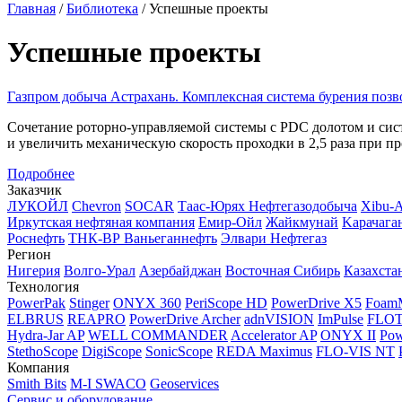
Главная
/
Библиотека
/
Успешные проекты
Успешные проекты
Газпром добыча Астрахань. Комплексная система бурения позв
Сочетание
роторно-управляемой
системы с PDC долотом и сист
и увеличить механическую скорость проходки в 2,5 раза при 
Подробнее
Заказчик
ЛУКОЙЛ
Chevron
SOCAR
Таас-Юрях Нефтегазодобыча
Xibu-
Иркутская нефтяная компания
Емир-Ойл
Жайкмунай
Kарачага
Роснефть
ТНК-ВР Ваньеганнефть
Элвари Нефтегаз
Регион
Нигерия
Волго-Урал
Азербайджан
Восточная Сибирь
Казахста
Технология
PowerPak
Stinger
ONYX 360
PeriScope HD
PowerDrive X5
Foam
ELBRUS
REAPRO
PowerDrive Archer
adnVISION
ImPulse
FLO
Hydra-Jar AP
WELL COMMANDER
Accelerator AP
ONYX II
Pow
StethoScope
DigiScope
SonicScope
REDA Maximus
FLO-VIS NT
Компания
Smith Bits
M-I SWACO
Geoservices
Сервис и оборудование