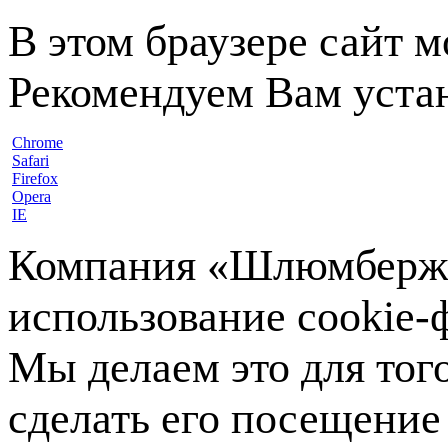
В этом браузере сайт 
Рекомендуем Вам устан
Chrome
Safari
Firefox
Opera
IE
Компания «Шлюмберже»
использование cookie-ф
Мы делаем это для тог
сделать его посещение