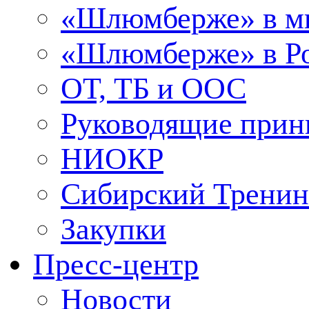
«Шлюмберже» в м
«Шлюмберже» в Ро
ОТ, ТБ и ООС
Руководящие при
НИОКР
Сибирский Тренин
Закупки
Пресс-центр
Новости