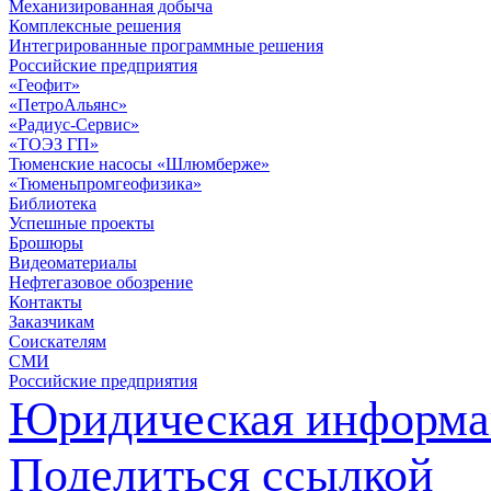
Механизированная добыча
Комплексные решения
Интегрированные программные решения
Российские предприятия
«Геофит»
«ПетроАльянс»
«Радиус-Сервис»
«ТОЭЗ ГП»
Тюменские насосы «Шлюмберже»
«Тюменьпромгеофизика»
Библиотека
Успешные проекты
Брошюры
Видеоматериалы
Нефтегазовое обозрение
Контакты
Заказчикам
Соискателям
СМИ
Российские предприятия
Юридическая информа
Поделиться ссылкой