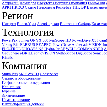
Астрахань
Комнедра
Иркутская нефтяная компания
Емир-Ойл
АРКТИКГАЗ
Салым Петролеум
Роснефть
ТНК-ВР Ваньеганне
Регион
Нигерия
Волго-Урал
Азербайджан
Восточная Сибирь
Казахста
Технология
PowerPak
Stinger
ONYX 360
PeriScope HD
PowerDrive X5
Foam
Viking Bits
ELBRUS
REAPRO
PowerDrive Archer
adnVISION
Im
FLO-TROL
DUO-VIS NS
Hydra-Jar AP
WELL COMMANDER
A
GeoSphere
i-DRILL
sonicVISION
StethoScope
DigiScope
SonicSc
Kinetic
Компания
Smith Bits
M-I SWACO
Geoservices
Сервис и оборудование
Геофизические исследования
Испытания
Бурение
Заканчивание
Цементирование
Интенсификация добычи