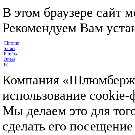
В этом браузере сайт 
Рекомендуем Вам устан
Chrome
Safari
Firefox
Opera
IE
Компания «Шлюмберже»
использование cookie-ф
Мы делаем это для тог
сделать его посещение