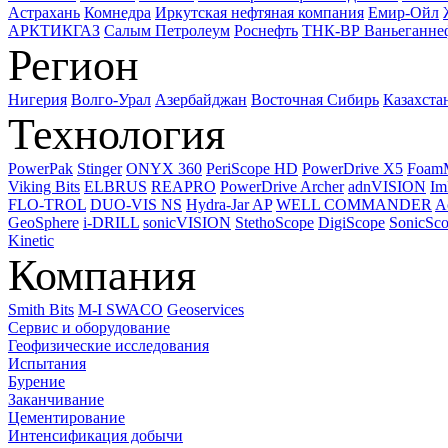
Астрахань
Комнедра
Иркутская нефтяная компания
Емир-Ойл
АРКТИКГАЗ
Салым Петролеум
Роснефть
ТНК-ВР Ваньеганне
Регион
Нигерия
Волго-Урал
Азербайджан
Восточная Сибирь
Казахста
Технология
PowerPak
Stinger
ONYX 360
PeriScope HD
PowerDrive X5
Foam
Viking Bits
ELBRUS
REAPRO
PowerDrive Archer
adnVISION
Im
FLO-TROL
DUO-VIS NS
Hydra-Jar AP
WELL COMMANDER
A
GeoSphere
i-DRILL
sonicVISION
StethoScope
DigiScope
SonicSc
Kinetic
Компания
Smith Bits
M-I SWACO
Geoservices
Сервис и оборудование
Геофизические исследования
Испытания
Бурение
Заканчивание
Цементирование
Интенсификация добычи