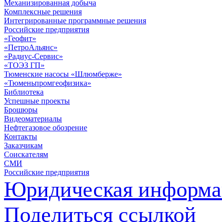
Механизированная добыча
Комплексные решения
Интегрированные программные решения
Российские предприятия
«Геофит»
«ПетроАльянс»
«Радиус-Сервис»
«ТОЭЗ ГП»
Тюменские насосы «Шлюмберже»
«Тюменьпромгеофизика»
Библиотека
Успешные проекты
Брошюры
Видеоматериалы
Нефтегазовое обозрение
Контакты
Заказчикам
Соискателям
СМИ
Российские предприятия
Юридическая информа
Поделиться ссылкой