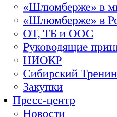
«Шлюмберже» в м
«Шлюмберже» в Ро
ОТ, ТБ и ООС
Руководящие при
НИОКР
Сибирский Тренин
Закупки
Пресс-центр
Новости